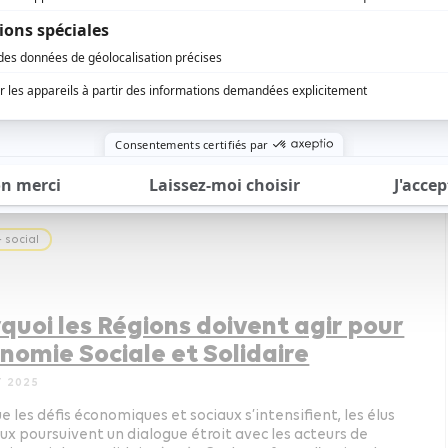
oursement des cures thermales :
ri d’alarme des Régions
MBRE 2025
ue le tourisme thermal, fortement soutenu par les conseils
ux, était de nouveau en plein essor après des années de
, la réduction des remboursements inscrite dans le Projet
de Finances risque de mette à mal toute une filière.
 social
quoi les Régions doivent agir pour
onomie Sociale et Solidaire
T 2025
e les défis économiques et sociaux s’intensifient, les élus
ux poursuivent un dialogue étroit avec les acteurs de