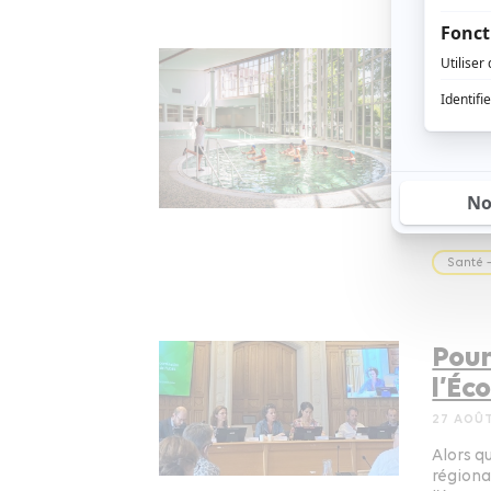
Remb
le c
14 NOVE
Alors q
régiona
marasme
de Loi 
Santé –
Pour
l’Éc
27 AOÛ
Alors qu
régiona