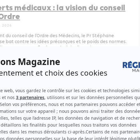
rts médicaux : la vision du conseil
’Ordre
L 2026
nt du conseil de l’Ordre des Médecins, le Pr Stéphane
 se bat contre les idées préconçues et le poids des normes.
livre un message finalement plein d’espoir….
 social
loppement économique : la
ech au milieu des vignes
L 2026
 de la MedVallée montpelliéraine, la société DMS Group a
enue pour livrer des appareils de radiologie mobile aux
x ukrainiens.