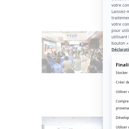
Il s’app
Santé –
Sant
ans
19 MARS
Du 19 a
édition
demain
« L’exc
Santé –
La R
lanc