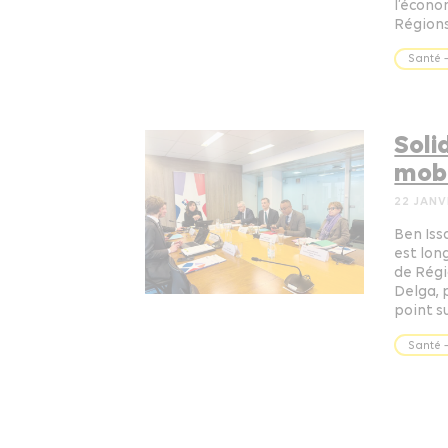
l’économ
Régions
Santé –
Soli
mobi
22 JANV
Ben Iss
est lon
de Régi
Delga, 
point s
Santé –