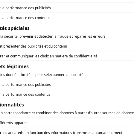
MBRE 2025
s de la Région Auvergne-Rhône-Alpes ont officiellement
e PASS’Région Seniors destiné aux deux millions et demi
nts de plus de 65 ans qui vivent sur le territoire régional.
e-Rhône-Alpes est la première région de France à lancer
ispositif.
 social
Auvergne-Rhône-Alpes
lier sécuritaire : Les Régions
ganisent face au narcotrafic
EMBRE 2025
 de France vient de créer un groupe de travail sur les
s de sécurité, avec, parmi ses cibles, la lutte contre le
fic.
 social