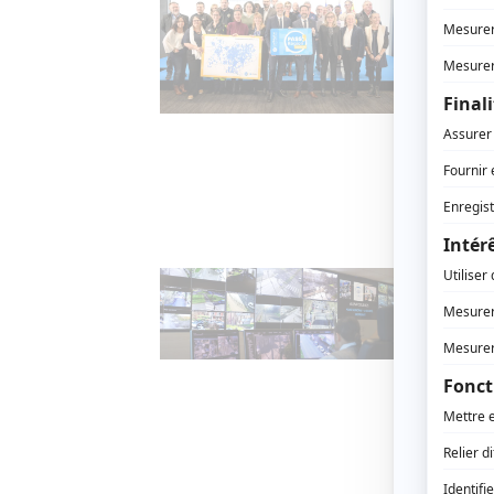
19 DÉCE
Les élu
lancé l
d’habita
Auvergn
un tel d
Santé –
Bouc
s’or
27 NOV
Régions
question
narcotra
Santé –