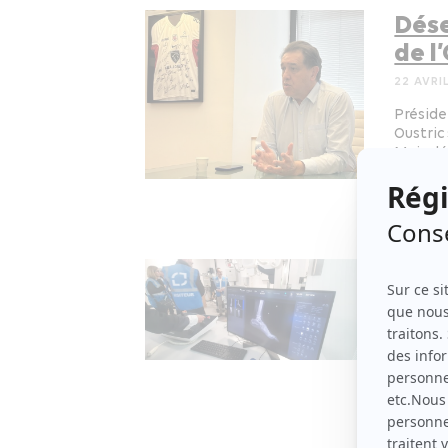
Dése
de l
22 AVRI
Préside
Oustric
Mais dé
Santé –
Déve
Medt
10 AVRI
Fleuron
été ret
hôpitau