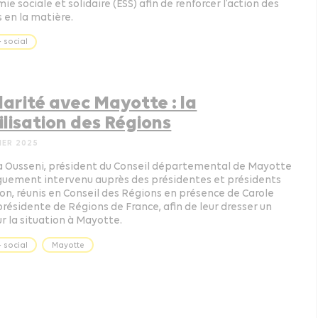
ie sociale et solidaire (ESS) afin de renforcer l’action des
 en la matière.
 social
darité avec Mayotte : la
lisation des Régions
IER 2025
a Ousseni, président du Conseil départemental de Mayotte
guement intervenu auprès des présidentes et présidents
on, réunis en Conseil des Régions en présence de Carole
présidente de Régions de France, afin de leur dresser un
ur la situation à Mayotte.
 social
Mayotte