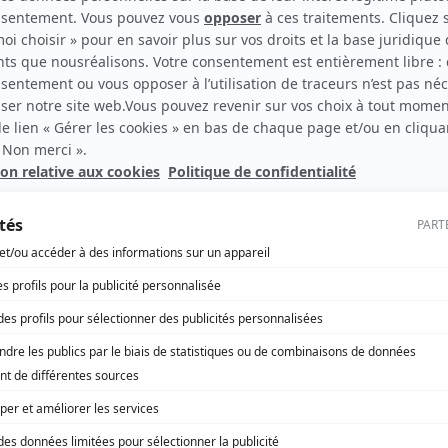
elle Dimitri*, il a 15 ans. Ce jeune…
 social
Occitanie
Expo ne fait vraiment pas ses 60
 2026
u 21 mai à la Porte de Versailles, SantExpo organise une
 anniversaire exceptionnelle. Au centre, la santé de
.
ellence en santé : un engagement pour tous…
 social
Île-de-France
égion Auvergne-Rhône-Alpes
e son PASS’Region Seniors !