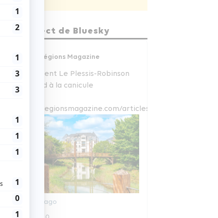
En direct de Bluesky
Régions Magazine
Comment Le Plessis-Robinson
répond à la canicule
www.regionsmagazine.com/articles/com...
6 jours ago
0
0