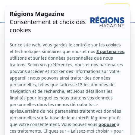
Se connecter
S'abonner
Nous contacter
Contact
Prénom
Nom
E-mail
*