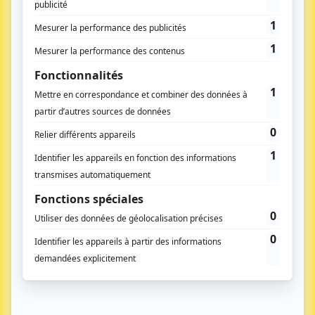
Suivez-nous
Qui sommes-nous
L’équipe
Charte rédactionelle
Développement
économique – formation
Anciens numéros
Aménagement du territoire
Nous contacter
Environnement
Kit média
Transports – mobilités
Santé – social
Tourisme – culture – sport
Europe