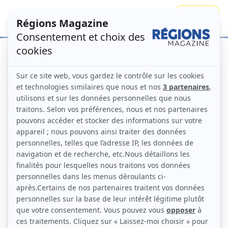
Se connecter
S'abonner
Candidature – Trophées de
l’innovation 2026
Les Trophées de l’Innovation seront remis le
er
1
décembre 2026 au Sénat à l’occasion d’une
cérémonie, placée sous le haut patronage du président
du Sénat, Gérard Larcher, qui réunira les décideurs