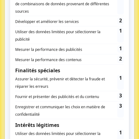
Suivez-nous
Qui sommes-nous
L’équipe
Charte rédactionelle
Développement
économique – formation
Anciens numéros
Aménagement du territoire
Nous contacter
Environnement
Kit média
Transports – mobilités
Santé – social
Tourisme – culture – sport
Europe
S'abonner