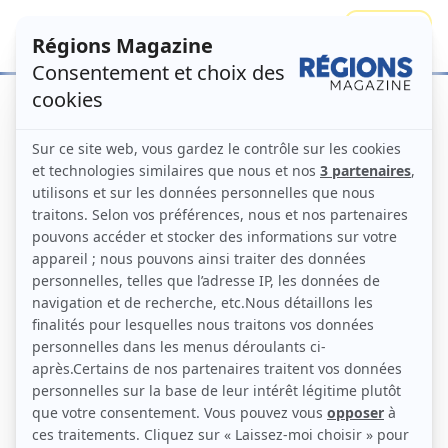
Se connecter
S'abonner
CGV
Préambule — Éditeur
Vous êtes connecté sur le
www.regionsmagazine.com
site
(ci-après le « Site »),
service de presse professionnelle édité par :
Les Éditions Acteurs publics
Société par actions simplifiée au capital de 202 000 €