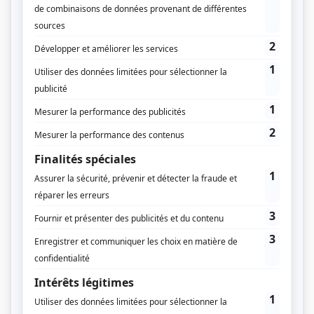
1 – Description des services
Sous réserve des dispositions de l’article 8 (« Licence de
droit d’usage »), le Site propose notamment :
1.1 Accès libre. En accès libre au moment de la
connexion, l’internaute peut accéder notamment :
à une sélection d’articles issus des rubriques du Site ;
à une partie des contenus (certains contenus restant
réservés aux utilisateurs identifiés et/ou abonnés) ;
à un aperçu du numéro du magazine en cours ;
aux offres d’abonnement et à la boutique ;
au formulaire d’inscription à la newsletter et/ou à des
événements ;
1.2 Accès soumis à inscription et/ou abonnement. Sous