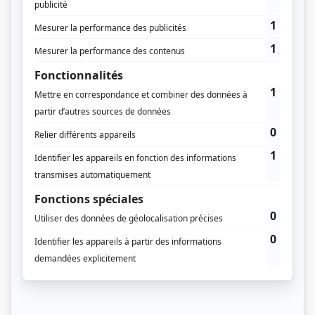
réserve d’identification et, le cas échéant, de la
souscription d’un abonnement, l’utilisateur peut
accéder notamment :
à l’intégralité des contenus réservés, incluant les
archives ;
à des contenus, dossiers, offres ou services réservés ;
à des services communautaires et fonctionnalités
complémentaires.
1.3 Offre d’abonnement
Avec la souscription d’un abonnement annuel, l’abonné
reçoit la newsletter bimensuelle de Régions
magazine et les 4 magazines trimestriels de Régions
magazine plus leurs éventuels suppléments. De plus,
l’abonné, après identification sur le Site, bénéficie d’un
accès illimité à tous les contenus du site et à la version