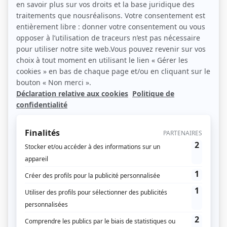
Siège social : 30 rue d’Orléans, 92200 Neuilly-sur-Seine –
France
RCS Nanterre B 381 683 861 – SIRET 38168386100045
TVA intracommunautaire : FR60381683861
Code APE / NAF : 5814Z – Édition de revues et
périodiques
CPPAP (service en ligne) : 0924 Y 93496
(ci-après l’« Éditeur »)
Directeur de la publication :
Pierre-Marie Vidal
Responsable de la protection des données
:
dpo@acteurspublics.com
Hébergeur :
Google Cloud – Paris
Toute utilisation du Site implique l’acceptation pleine
Merci de lire
et entière des présentes CGU/CGV.
attentivement ce document.