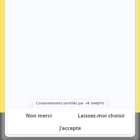
Aménagement du territoire
Nous contacter
Environnement
Kit média
Transports – mobilités
Santé – social
Tourisme – culture – sport
Europe
S'abonner
Se connecter
© COPYRIGHT 2026
Mentions légales & RGPD
CGV