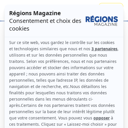
Se connecter
S'abonner
Accueil
Regions
Guyane
Guyane
La Guyane est une région et un département français
d’Outre-Mer (D.O.M.) située en Amérique du Sud. Son
PIB s’élève à environ 4,4 milliards d’euros, pour une
population d'environ 300 000 habitants. La Guyane a
une population très jeune, 40 % de celle-ci a moins de
20 ans, ce qui représente un enjeu économique et
social majeur. L’économie de la Guyane est basée
principalement sur l’extraction minière, la filière bois, la