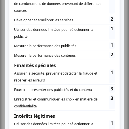
cherchent des solutions
avec les opérateurs, dont
EDF, pour mettre fin aux
“black-out » qui affectent le
territoire et ses habitants.
Depuis le début de l’été, la Guyane a été touchée à
plusieurs reprises par des coupures d’électricité, qui ont
provoqué un véritable « black-out » dans plusieurs
communes du littoral guyanais, privant de courant une
majorité des habitants du territoire.
Gabriel
Le président de la Collectivité de Guyane
Serville
a organisé une réunion le 19 août, rassemblant
élus et acteurs de l’énergie de Guyane, afin de tirer les
conséquences de cette crise énergétique.