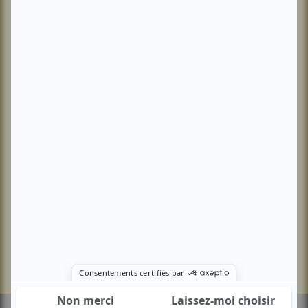
L’équipe
Charte rédactionelle
Développement
économique – formation
Anciens numéros
Aménagement du territoire
Nous contacter
Environnement
Kit média
Transports – mobilités
Santé – social
Tourisme – culture – sport
Europe
S'abonner
Se connecter