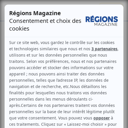
Se connecter
S'abonner
La Guyane face aux
coupures d’électricité
Les élus guyanais cherchent des solutions avec
les opérateurs, dont EDF, pour mettre fin aux
“black-out » qui affectent le territoire et ses
habitants.
Philippe Martin
Publié le
21 août 2022