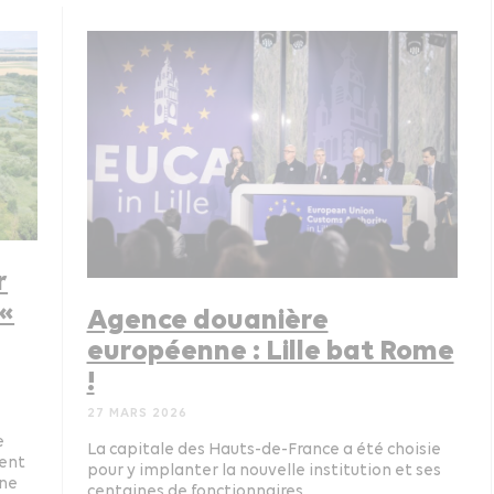
r
 «
Agence douanière
européenne : Lille bat Rome
!
27 MARS 2026
e
La capitale des Hauts-de-France a été choisie
ient
pour y implanter la nouvelle institution et ses
ine
centaines de fonctionnaires.