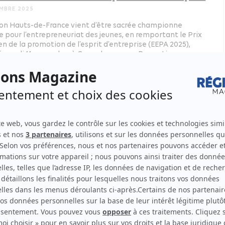
MBRE 2025
on Hauts-de-France vient d’être sacrée championne
e pour l’entrepreneuriat des jeunes, en remportant le Prix
n de la promotion de l’esprit d’entreprise (EEPA 2025),
é mardi 11 novembre à Copenhague par Promoting
ise et la Commission européenne. Elle vient couronner les
ives les plus innovantes d’entrepreneuriat.
ppement économique - formation
Hauts-de-France
commission de l’Assemblée
onale vote la suppression des
R !
 2025
be a éclaté ce lundi 24 mars dans la vie des Conseils
ques, sociaux et environnementaux régionaux (CESER) :
mission spéciale de l’Assemblée nationale a tout
ent voté leur suppression immédiate !