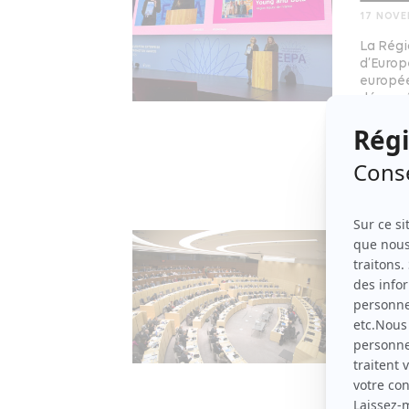
17 NOVE
La Régi
d’Europ
europée
décern
Enterpr
initiat
Dévelo
Une 
nati
CESE
27 MARS
Une bom
économi
une com
simplem