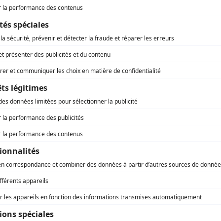
s agences de l’État ont subi ces derniers jours un tir de
 de la part d’un certain nombre d’élus, notamment de
leur reprochant leur action, voire parfois leur existence.
otamment le cas de l’Agence de l’environnement et de la
e de l’énergie (ADEME), remise en question par le président
at
Gérard Larcher
qui a dénoncé « une dotation de plus de 4
ds et un effectif de 1.100 équivalents temps-plein, posant la
n de l’efficacité de la dépense publique ».
nnement
e et les Hauts-de-France recevront
our de France 2025
EMBRE 2024
et 2025, Lille et la Région des Hauts-de-France accueilleront
d départ et trois étapes du 112ème Tour de France.
e – culture – sport
Hauts-de-France