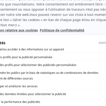
ppement économique - formation
Régions mobilisées pour la qualité
a fiabilité des transports scolaires
IER 2025
’accident en Centre-Val de Loire, une cinquantaine de
eurs de cars scolaires ont été contrôlés positifs aux
ants.
orts – mobilités
 aux attaques, l’ADEME rappelle
rôle dans la transition énergétique
IER 2025