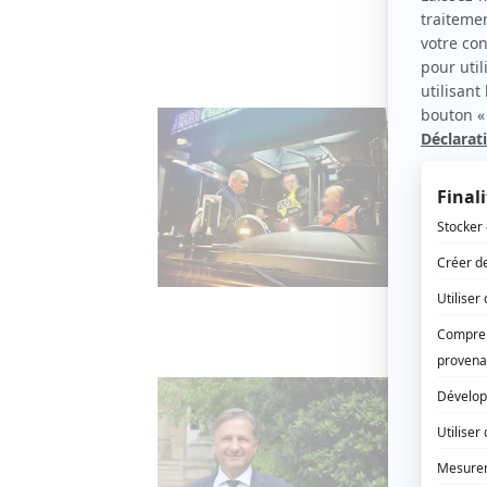
Dévelo
Des 
et l
10 FÉVR
Après l
conduct
stupéfi
Transp
Face
son 
20 JANV