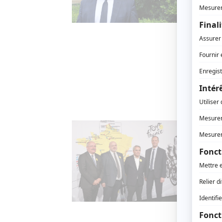
Plusieur
barrage
droite, 
C’est n
maîtris
du Sén
milliar
questio
Enviro
Lill
le T
14 NOV
En juill
le gran
Tourism