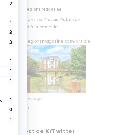
Régions Magazine
Comment Le Plessis-Robinson
répond à la canicule
www.regionsmagazine.com/articles/com...
1 semaine ago
0
0
Régions Magazine
En direct de X/Twitter