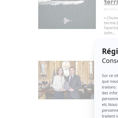
terr
24 JUIL
« L’hum
terme à
l’avert
John…
Industr
Rapp
: Ma
déci
2 AVRIL
Simplif
inégalit
l’épais
Industr