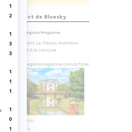
En direct de Bluesky
Régions Magazine
Comment Le Plessis-Robinson
répond à la canicule
www.regionsmagazine.com/articles/com...
6 jours ago
0
0