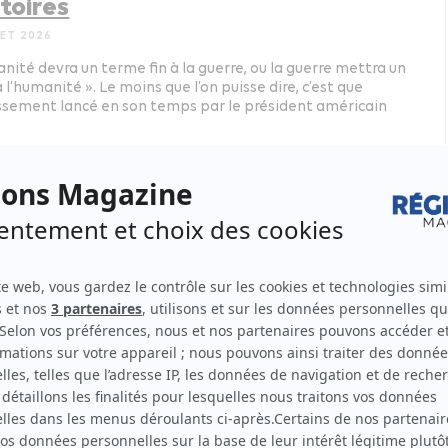
itoires
LET 2026
anité devra un terme fin à la guerre, ou la guerre mettra un
 l’humanité ». Le moins que l’on puisse dire, c’est que
issement lancé en son temps par le président américain
ie
ort annuel de la Cour des comptes
nuel d’action pour gouvernants
dés à agir
 2026
ier les procédures, renforcer la cohésion et résorber les
és territoriales : on pourrait ainsi résumer en trois formules
 (540 pages !) rapport public annuel présenté…
ie