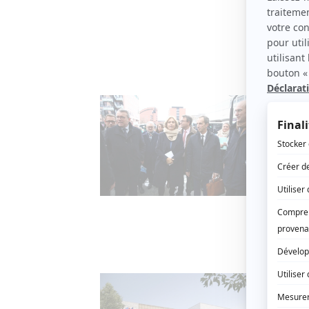
milliar
questio
Enviro
D’ou
8 JANVI
Depuis 
provena
Plessis
Folie. 
gare du
Transp
Le p
23 DÉCE