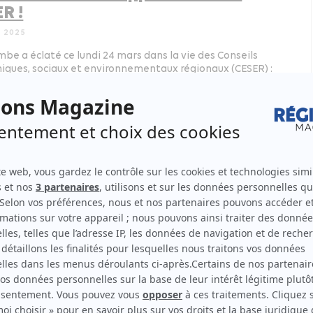
R !
 2025
be a éclaté ce lundi 24 mars dans la vie des Conseils
ques, sociaux et environnementaux régionaux (CESER) :
mission spéciale de l’Assemblée nationale a tout
ent voté leur suppression immédiate !
ppement économique - formation
 aux attaques, l’ADEME rappelle
rôle dans la transition énergétique
IER 2025
s agences de l’État ont subi ces derniers jours un tir de
 de la part d’un certain nombre d’élus, notamment de
leur reprochant leur action, voire parfois leur existence.
otamment le cas de l’Agence de l’environnement et de la
e de l’énergie (ADEME), remise en question par le président
at
Gérard Larcher
qui a dénoncé « une dotation de plus de 4