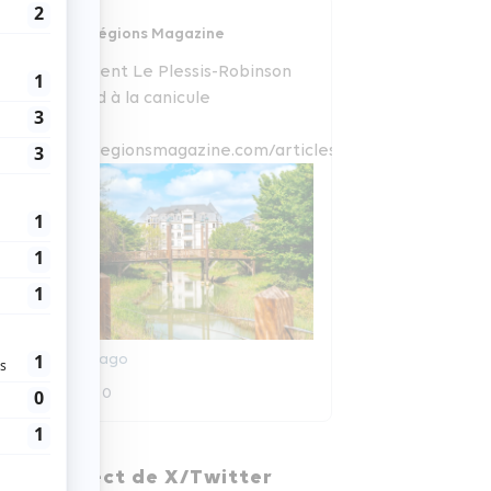
Régions Magazine
Comment Le Plessis-Robinson
répond à la canicule
www.regionsmagazine.com/articles/com...
6 jours ago
0
0
Régions Magazine
En direct de X/Twitter