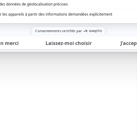
e – culture – sport
Île-de-France