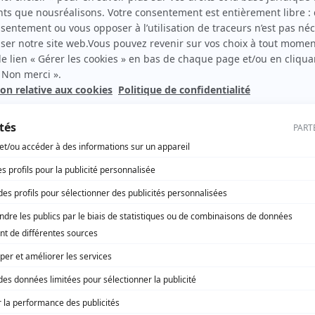
ds et un effectif de 1.100 équivalents temps-plein, posant la
n de l’efficacité de la dépense publique ».
nnement
est en est sans changer de train !
ER 2025
le 15 décembre, l’ensemble des trains du RER E en
nce de l’est (Chelles – Gournay, Villiers-sur-Marne – Le
 Trévise et Tournan) sont prolongés jusqu’à Nanterre-la-
Avec l’ouverture du RER E prolongé, on va désormais de la
 Nord à La Défense en 10 minutes…
orts – mobilités
Île-de-France
remier lycée Samuel Paty révélé
MBRE 2024