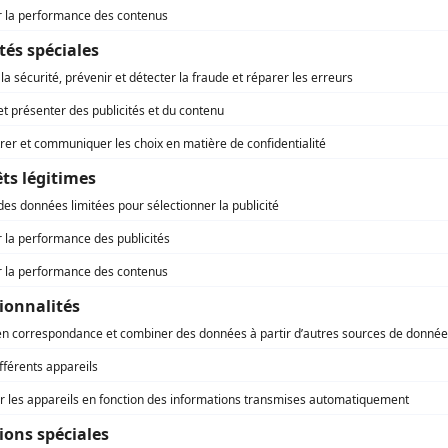
 Pécresse, présidente de la Région Île-de-France et James
 vice-président chargé des Lycées et de la Réussite
ve ont présenté lors d’une réunion publique les plans du
 lycée Samuel Paty, qui ouvrira en septembre 2027 à
ain (Seine-et-Marne) et accueillera 1.000 élèves de
on générale, technologique et BTS.
ppement économique - formation
Île-de-France
verture de Notre-Dame : la
on Île-de-France a « tenu ses
agements »
BRE 2024
ue les festivités organisées autour de la réouverture de
ame-de-Paris ont été marquées d’une formidable ferveur
tionale qu’internationale, la Région Île-de-France a tenu à
r qu’elle avait « tenu ses engagements » dans cet
dinaire chantier.