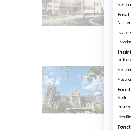
Valérie
Chéron,
éducati
nouveau
Montévr
formati
Dévelo
Réou
Régi
eng
9 DÉCEM
Alors q
Notre-D
tant na
rappele
extraor