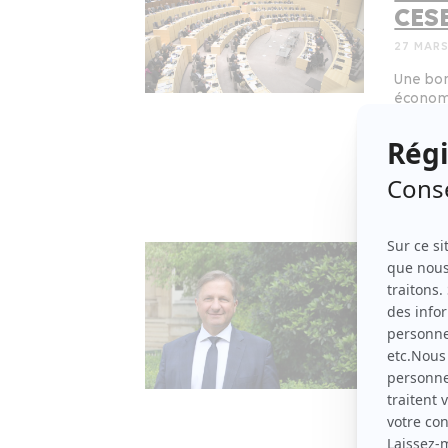
CESE
27 MARS
Une bom
économi
une com
simplem
Dévelo
Face
son 
20 JANV
Plusieur
barrage
droite, 
C’est n
maîtris
du Sén