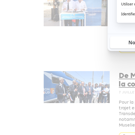
d’Az
13 AOÛT
A l’occ
Renaud 
d’Azur,
Lecornu
Dévelo
De M
la c
7 JUILL
Pour la
trajet e
Transde
notamme
Muselie