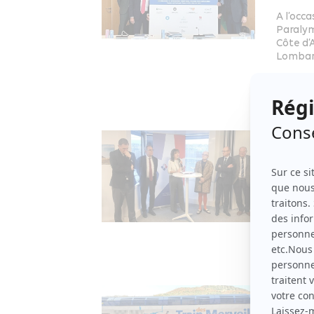
A l’occ
Paralym
Côte d’
Lombar
Tourism
Les 
19 JANV
La prés
aux élu
la Fran
Dévelo
Vall