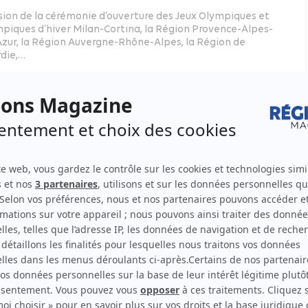
asion de la cérémonie d’ouverture des Jeux Olympiques et
piques d’hiver Milan-Cortina, la Région Provence-Alpes-
Azur, la Région Auvergne-Rhône-Alpes, la Région de
die,…
e – culture – sport
Provence-Alpes-Côte d’Azur
Régions, ces « pôles de stabilité »…
IER 2026
entation des vœux à Régions de France a fourni l’occasion
s régionaux de rappeler leur rôle dans la bonne marche de
ce… et leur souhait de voir ce rôle augmenter.
ppement économique - formation
ée de la Roya : la ligne Nice-Breil-