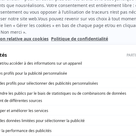
e est rouverte !
MBRE 2025
ête Alex, le 2 octobre 2020, a fait 20 victimes et
ément touché la vallée de la Roya (Alpes-Maritimes) : 60
outes endommagées, des dizaines d’ouvrages d’art
, et la ligne de chemin de fer inutilisable. Glissements de
 sols instables : elle a subi des dégâts majeurs qui en ont
ment fragilisé l’infrastructure.
orts – mobilités
Provence-Alpes-Côte d’Azur
égion Sud renouvelle son accord
oopération avec le Costa Rica
BRE 2025
acement officiel au Costa Rica, Renaud Muselier, président
égion Provence-Alpes-Côte d’Azur, a rencontré le président
épublique du Costa Rica, Rodrigo Chaves Robles, pour
ler l’accord de coopération liant les deux territoires depuis