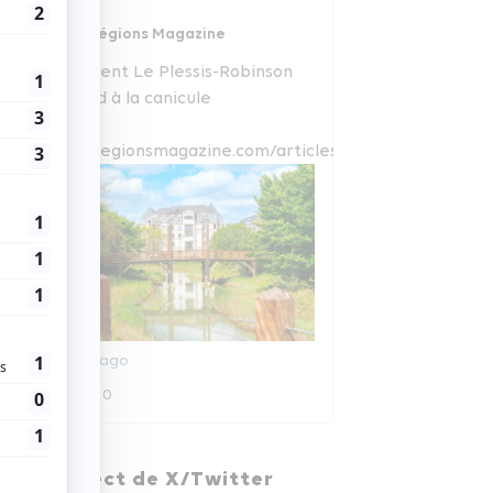
Régions Magazine
Comment Le Plessis-Robinson
répond à la canicule
www.regionsmagazine.com/articles/com...
7 jours ago
0
0
Régions Magazine
En direct de X/Twitter