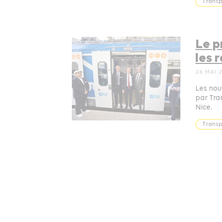
Transp
Le p
les r
26 MAI 
Les nou
par Tran
Nice.
Transp