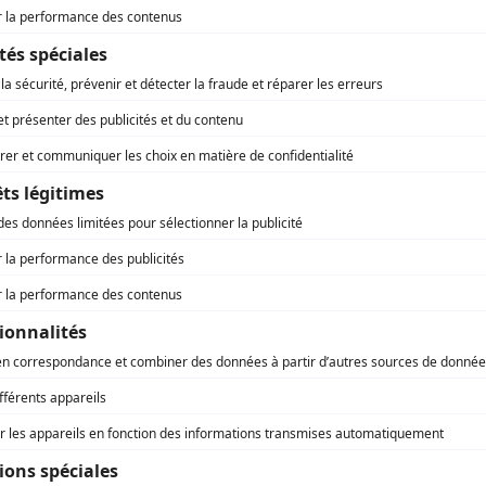
e – culture – sport
Provence-Alpes-Côte d’Azur
ez-vous mondial de la Tech à
ï : la Région Sud en pointe !
OBRE 2025
on Sud Provence-Alpes-Côte d’Azur a participé en force au
ITEX de Dubaï, rendez-vous mondial de la Tech, avec pour la
e fois avec sept startups régionales sélectionnées et
gnées par risingSUD, l’agence d’attractivité et de
ppement économique régionale.
ppement économique - formation
Provence-Alpes-Côte d’Azur
at et la Région s’engagent pour la
nse en Provence-Alpes-Côte