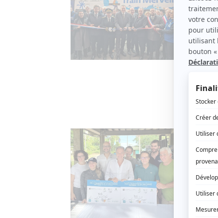
Tend
29 DÉCE
La temp
profond
km de r
détruits
terrain,
durable
Transp
La R
de c
1 DÉCEM
En dépl
de la R
de la R
renouve
2019.