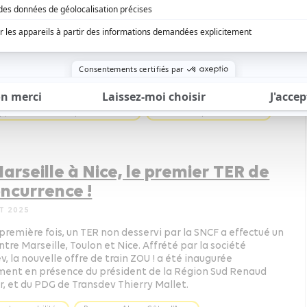
ur
 2025
asion des Rencontres Économiques d’Aix-en-Provence,
Muselier, président de la Région Provence-Alpes-Côte
 a signé une convention de partenariat avec Sébastien
, ministre des Armées.
ppement économique - formation
Provence-Alpes-Côte d’Azur
arseille à Nice, le premier TER de
oncurrence !
ET 2025
 première fois, un TER non desservi par la SNCF a effectué un
ntre Marseille, Toulon et Nice. Affrété par la société
v, la nouvelle offre de train ZOU ! a été inaugurée
nt en présence du président de la Région Sud Renaud
r, et du PDG de Transdev Thierry Mallet.