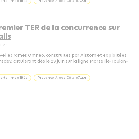
orts – mobilités
Provence-Alpes-Côte d’Azur
remier TER de la concurrence sur
ails
2025
velles rames Omneo, construites par Alstom et exploitées
sdev, circuleront dès le 29 juin sur la ligne Marseille-Toulon-
orts – mobilités
Provence-Alpes-Côte d’Azur