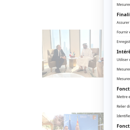
Tourism
Rend
Duba
29 OCT
La Régi
Salon G
premièr
accompa
dévelo
Dévelo
L’Ét
défe