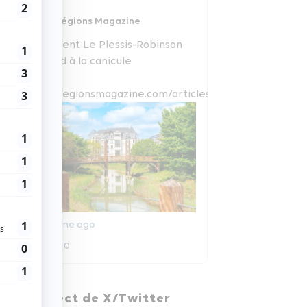
Régions Magazine
Comment Le Plessis-Robinson
répond à la canicule
www.regionsmagazine.com/articles/com...
1 semaine ago
0
0
Régions Magazine
En direct de X/Twitter