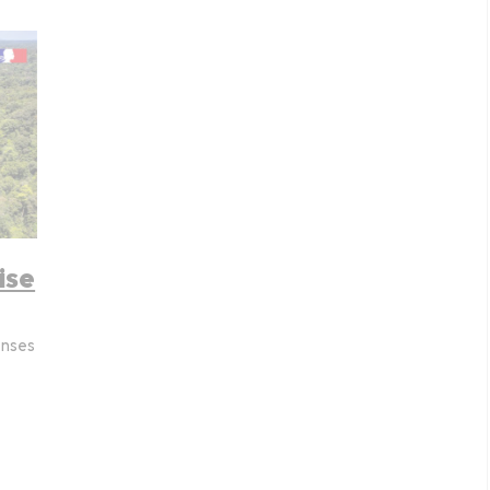
ise
enses