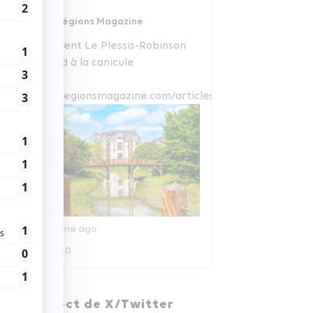
Régions Magazine
Comment Le Plessis-Robinson
répond à la canicule
www.regionsmagazine.com/articles/com...
1 semaine ago
0
0
Régions Magazine
En direct de X/Twitter