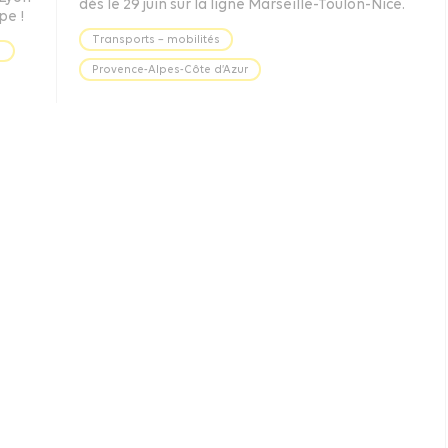
dès le 29 juin sur la ligne Marseille-Toulon-Nice.
pe !
Transports – mobilités
s
Provence-Alpes-Côte d’Azur