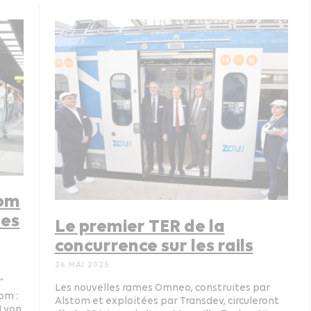
tom
les
Le premier TER de la
!
concurrence sur les rails
26 MAI 2025
”
Les nouvelles rames Omneo, construites par
om :
Alstom et exploitées par Transdev, circuleront
 Lyon