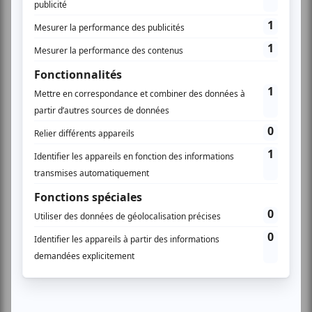
La coopération entre l’État et la Banque des Territoires
reposera sur trois axes complémentaires :
. Partage des cas d’usage et des retours d’expérience
entre l’État et les collectivités :
les expériences
accumulées de part et d’autre constituent un
patrimoine commun.
« Les solutions éprouvées par
l’État auront vocation à inspirer les collectivités, tandis
que les innovations issues des territoires enrichiront
les travaux de l’administration. Des solutions
documentées, portables et redéployables pourront être
développées, constituant ainsi des biens communs au
service de l’ensemble des agents publics ».
. Souveraineté numérique :
l’État dispose d’une
expertise consolidée en intelligence artificielle
souveraine, notamment grâce au socle interministériel