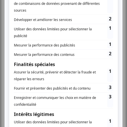
retours d’expérience du déploiement de l’IA dans les
services publics. La direction interministérielle du
numérique (DINUM), future Autorité de l’intelligence
artificielle et du numérique de l’État (Ariane) siégera
au comité partenarial du programme.
Les collectivités territoriales et les services de l’État
servent les mêmes citoyens et exercent des métiers
proches : instruction des demandes d’aides, gestion
d’infrastructures, traitement des signalements,
simplification des actes administratifs. Pour le
gouvernement,
« Les solutions trouvées d’un côté
profitent à l’autre. Cette convergence appelle une
coopération renforcée entre l’État et les collectivités
visant à faire bénéficier aux collectivités de solutions
d’intelligence artificielle souveraines et performantes,
tout en soutenant le développement d’une filière
française et européenne de l’IA. »