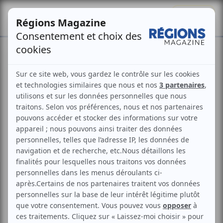
Se connecter
S'abonner
L’État et la Banque des
Territoires veulent déployer
l’IA dans les collectivités
Philippe Martin
Publié le
27 mai 2026
Mis à jour le
26 mai 2026