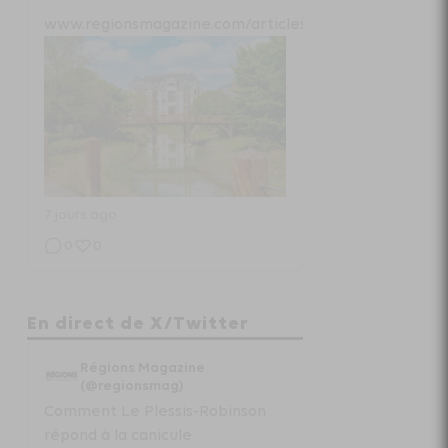
www.regionsmagazine.com/articles/com...
7 jours ago
0
0
Régions Magazine
En direct de X/Twitter
Projet de loi “état local” :
Régions Magazine
radiographie d’un fiasco
(@regionsmag)
Comment Le Plessis-Robinson
www.regionsmagazine.com/articles/pro...
répond à la canicule