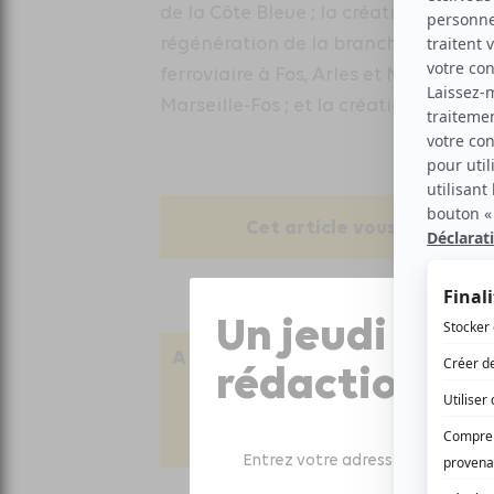
de la Côte Bleue ; la création du Pôl
régénération de la branche d’Aix de 
ferroviaire à Fos, Arles et Miramas ;
Marseille-Fos ; et la création d’une fi
Cet article vous a plu ? Pa
Un jeudi sur 
A lire aussi
rédaction
VOI
VOIR TOUS LES ARTICLES TRANS