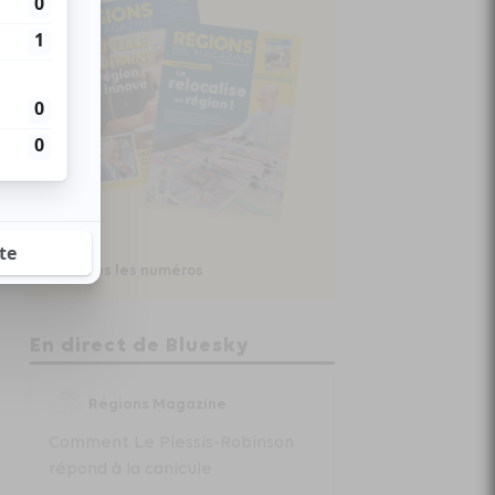
Voir tous les numéros
En direct de Bluesky
Régions Magazine
Comment Le Plessis-Robinson
répond à la canicule