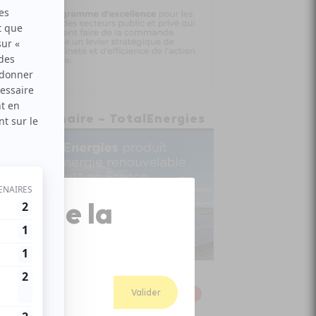
Partenaire – TotalEnergies
Close
ion de la
Popup
Valider