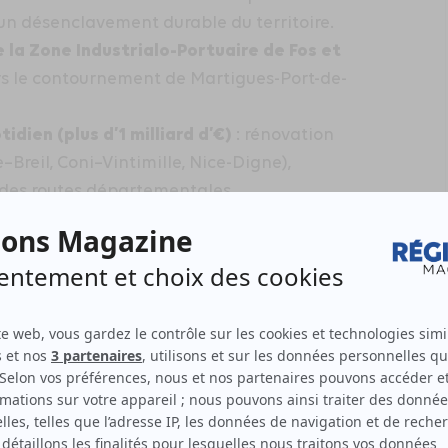
un désenclavement durable du territoire.
 la Zone Industrialo-Portuaire de Fos et
ers le contournement de Martigues-Port-de-
dien (plus d’1 milliard d’€)
: rénovation
e–Breil, Coni–Vintimille, Nice-Digne),
 des routes départementales,
 ainsi que l’aménagement de pistes
’application du Contrat pour le
tre l’État, la Région, la Métropole Aix-
nt des Bouches-du-Rhône mobilise près de
dues possibles, la régénération de la ligne