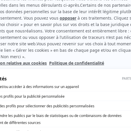
e d’échanges multimodal d’Arles ; la
la ligne des Alpes ; le développement du fret
 la poursuite du plan Escales Zéro Fumée à
lière éolienne off-shore.
rtagez-le !
deux, retrouvez la sélect
VOIR TOUS LES ARTICLES TRANSPORTS – MOBILITÉS
R TOUS LES ARTICLES PROVENCE-ALPES-CÔTE D’AZUR
PORTS – MOBILITÉS / PROVENCE-ALPES-CÔTE D’AZUR