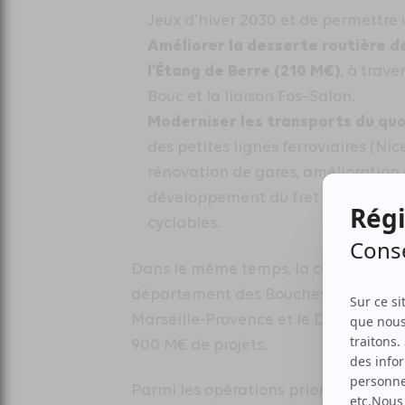
Jeux d’hiver 2030 et de permettre 
Améliorer la desserte routière de
l’Étang de Berre (210 M€)
, à trav
Bouc et la liaison Fos–Salon.
Moderniser les transports du quoti
des petites lignes ferroviaires (Nic
rénovation de gares, amélioration
développement du fret ferroviaire
cyclables.
Dans le même temps, la convention d
département des Bouches-du-Rhône, en
Marseille-Provence et le Départeme
900 M€ de projets.
Parmi les opérations prioritaires ren