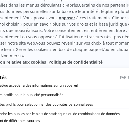
rroutage, Ports de Normandie et son
t en offrant aux transporteurs routiers une
complémentaire à la traction routière. Par
e première étape vers la décarbonation de
fin leur volonté d’étendre la zone d’influence
u Royaume-Uni.
es par an
les îles
deux, retrouvez la sélect
1.866 remorques en 2024, dont 84.500 à
ande. Depuis 2021, le port s’est affirmé
ur les échanges avec les îles britanniques,