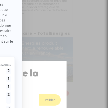
Partenaire – TotalEnergies
Close
ion de la
Popup
Valider