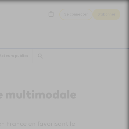
Se connecter
S'abonner
Acteurs publics
te multimodale
en France en favorisant le