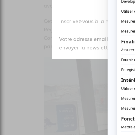
avec un trafic annuel stabilisé auto
Cette construction représente un inv
Inscrivez-vous à la newsletter
Région Normandie (2,9 M€), le Dépar
Communauté d’agglomération du Cot
Votre adresse email est colle
par Ports de Normandie (5,5 M€) ; l’
envoyer la newsletter à laquell