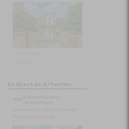
1 semaine ago
0
0
Régions Magazine
En direct de X/Twitter
Projet de loi “état local” :
Régions Magazine
radiographie d’un fiasco
(@regionsmag)
Comment Le Plessis-Robinson
www.regionsmagazine.com/articles/pro...
répond à la canicule
\