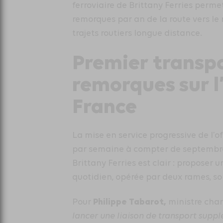
ferroviaire de Brittany Ferries perme
remorques par an de la route vers le r
trajets routiers longue distance.
Premier transpo
remorques sur l
France
La mise en service progressive de l’of
par semaine à compter de septembre 2
Brittany Ferries est clair : proposer u
quotidien, opérée par deux rames, soi
Philippe Tabarot,
Pour
ministre cha
lancer une liaison de transport supp