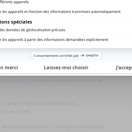
complémentaire en équipement et
rbourg Port
, société composée de Ports de
s collectivités ont participé à la
oût de 3,9 M€ :
des émissions de CO₂, le projet d’autoroute