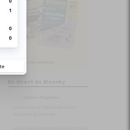
Voir tous les numéros
En direct de Bluesky
Régions Magazine
Comment Le Plessis-Robinson
répond à la canicule
www.regionsmagazine.com/articles/com...