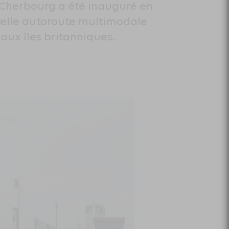
de Cherbourg a été inauguré en
velle autoroute multimodale
aux îles britanniques.