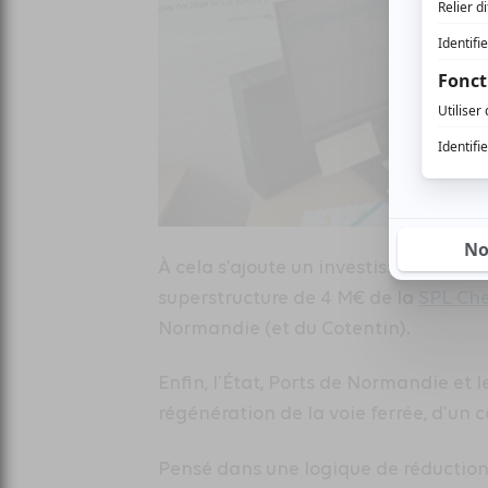
À cela s’ajoute un investissement 
superstructure de 4 M€ de la
SPL Che
Normandie (et du Cotentin).
Enfin, l’État, Ports de Normandie et le
régénération de la voie ferrée, d’un c
Pensé dans une logique de réduction 