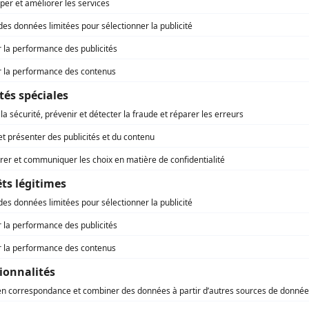
ur de 90.000 remorques.
estissement total de 11,2 M€, financé par la
tement de la Manche (1 M€), la
entin (340 K€), les Redevances avancées
ctée par Régions Magazine, responsable du traitement d
Union Européenne (1,4 M€).
e vous vous êtes inscrite.