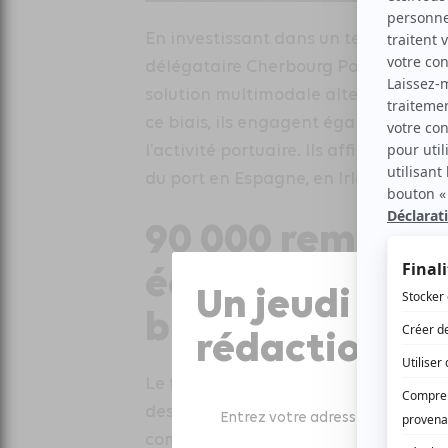
En investissant dans un terminal fe
délégataire Cherbourg Port réponden
solution multimodale alternative et 
ce biais, ils engagent également un
l’activité portuaire. Ils affirment en
du port en Espagne, en Irlande et a
90 000 remorqu
échangées avec 
Un jeudi sur 
britanniques
rédaction
Le terminal de Cherbourg a traité 9
destination ou en provenance de l’Irl
comme une plateforme stratégique po