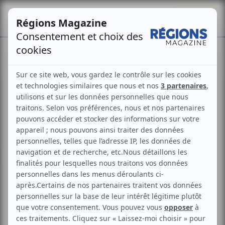
Se connecter
S'abonner
JOP 2030 : les emblèmes
officiels révélés
Philippe Martin
Publié le
24 juin 2026