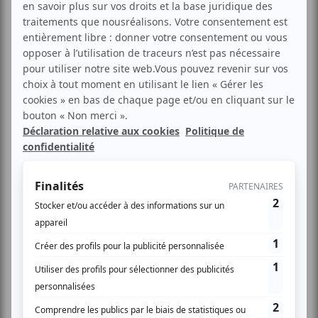
Les emblèmes des Jeux de 2030. Photo JOP 2030
Au cœur des Alpes françaises, le Comité
d’Organisation des Jeux Olympiques et Paralympiques
Alpes 2030 a dévoilé les emblèmes officiels des Jeux.
À Briançon, futur cluster des disciplines freestyle en
2030, autour d’Edgar Grospiron, président du COJOP
Alpes 2030, étaient réunis Marina Ferrari, ministre des
Sports, de la Jeunesse et de la Vie associative, Renaud
Muselier, président de la Région Provence-Alpes-Côte
d’Azur, Fabrice Pannekoucke, président de la Région
Auvergne-Rhône-Alpes, Amélie Oudéa-Castéra,