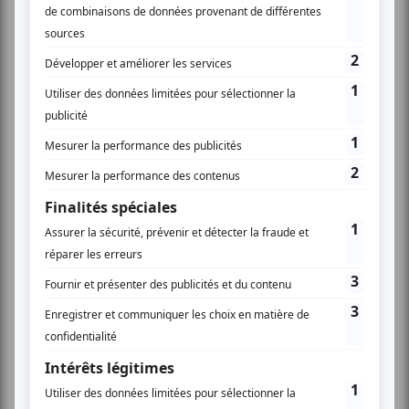
Présidente du CNOSF, Marie-Amélie Le Fur, Présidente
du CPSF, ainsi que de nombreux athlètes olympiques
et paralympiques.
« Chaque édition des Jeux crée ses propres emblèmes,
comme une signature singulière,
a déclaré Edgar
Grospiron. Ils traduisent l’esprit d’un lieu, d’une époque
et d’un projet :
ils symbolisent ce que portent ces Jeux,
ce qui les caractérise, ce qu’ils souhaitent transmettre,
et la manière dont ils veulent être reconnus. Aujourd’hui,
nous sommes fiers de présenter les symboles qui
accompagneront nos Jeux. Des emblèmes inspirés par
une montagne révélée par la lumière, et appelée à
rayonner dans le monde entier en 2030 ».