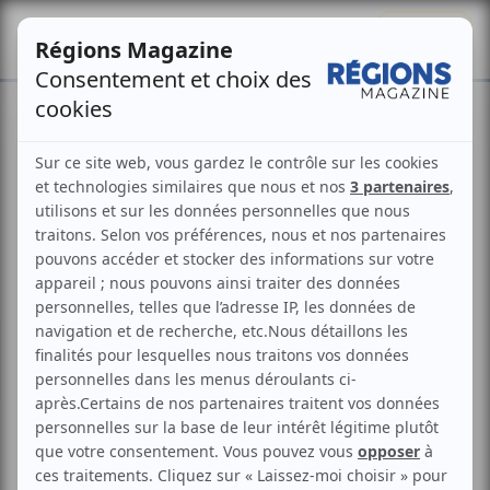
Se connecter
S'abonner
JO d’Hiver : la filière bois
déjà mobilisée
Philippe Martin
Publié le
6 mars 2026
Mis à jour le
30 mars 2026