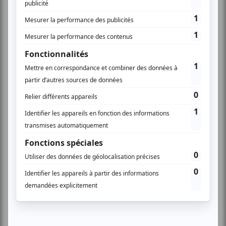
septembre 2029, la mission France Bois 2030 entend
faciliter la réalisation des ouvrages olympiques. Elle
« s’adresse aux parties prenantes de la mise en œuvre
des JOP qui souhaiteraient bénéficier d’informations
organisées en “guichet unique” sur les solutions
constructives et d’équipement avec le bois »,
qu’il
s’agisse de génie civil (ponts, passerelles),
d’infrastructures et de constructions, permanentes ou
temporaires, de réhabilitation de bâtiments et
d’infrastructures existants, ou encore de production de
mobilier et de signalétique en bois.
Pour mener à bien ces travaux, l’équipe France Bois
2030 prévoit de s’appuyer sur des solutions
d’aménagement en bois
« innovantes, adaptées aux
contraintes climatiques et environnementales des
territoires alpins. »