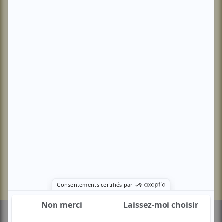
Charte rédactionelle
Développement
économique – formation
Anciens numéros
Aménagement du territoire
Nous contacter
Environnement
Kit média
Transports – mobilités
Santé – social
Tourisme – culture – sport
Europe
S'abonner
Se connecter
© COPYRIGHT 2026