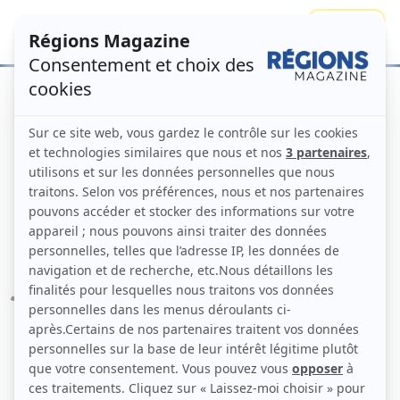
Se connecter
S'abonner
Accueil
Numéros
Stéphane Bern
raconte
Régions Magazine N°167 –
juin 2023
Numéro principal