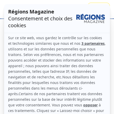
Se connecter
S'abonner
Accueil
Numéros
Les Régions face à
l’IA
Régions Magazine N°177 –
décembre 2025
Numéro principal