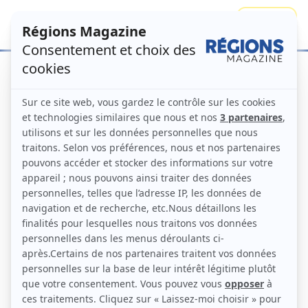
Se connecter
S'abonner
Accueil
Numéros
Les régions au
chevet de l’Ukraine
Régions Magazine N°166 –
mars 2023
Numéro principal