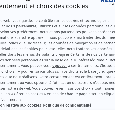
Supplément
énergies
Auvergne-R
son asensio