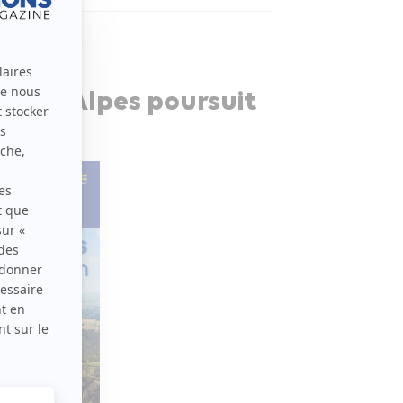
hône-Alpes poursuit
n