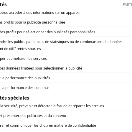
lter les anciens numéros, vous devez 
Vous êtes abonné à Régions Magazine ?