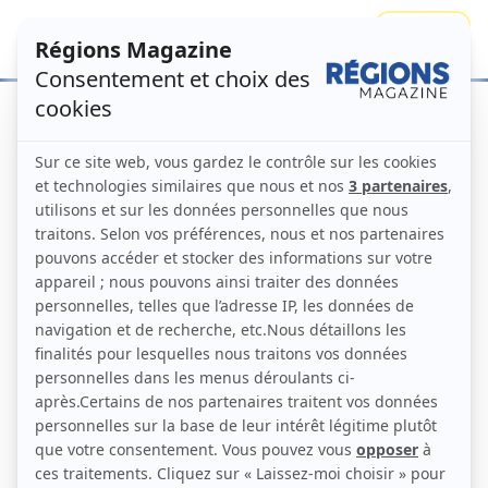
Se connecter
S'abonner
Accueil
Numéros
Vivre autrement –
les nouvelles attractivités des territoires
Régions Magazine N°161 –
décembre 2021
Numéro principal