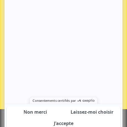
économique – formation
Anciens numéros
Aménagement du territoire
Nous contacter
Environnement
Kit média
Transports – mobilités
Santé – social
Tourisme – culture – sport
Europe
S'abonner
Se connecter
© COPYRIGHT 2026
Mentions légales & RGPD