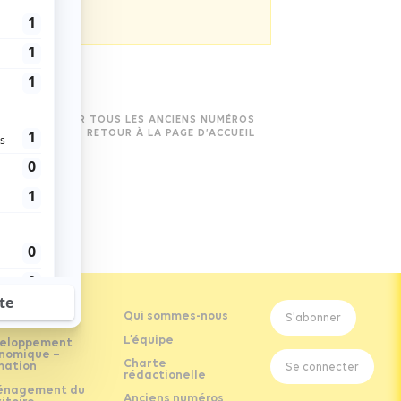
VOIR TOUS LES ANCIENS NUMÉROS
RETOUR À LA PAGE D’ACCUEIL
Qui sommes-nous
S'abonner
L’équipe
eloppement
nomique –
Charte
mation
Se connecter
rédactionelle
nagement du
Anciens numéros