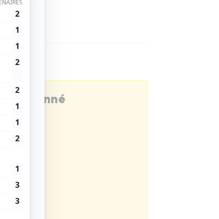
être abonné
ns Magazine