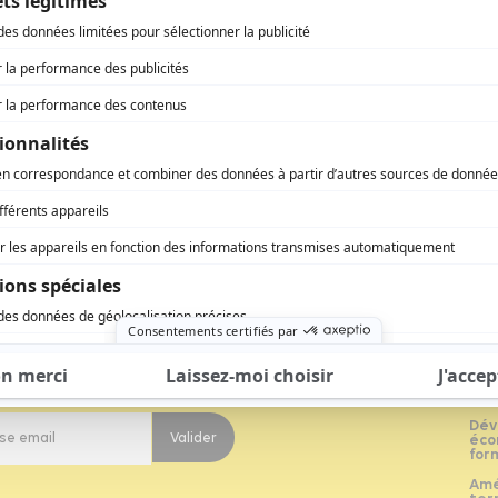
vous à notre newsletter
Dév
Valider
éco
for
Amé