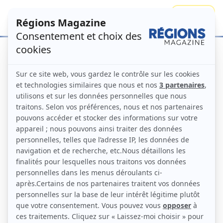
Se connecter
S'abonner
Accueil
Numéros
Décentralisation,
DANGER !
Régions Magazine N°140 –
décembre 2017
Numéro principal