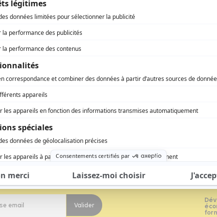
vous à notre newsletter
Dév
Valider
éco
for