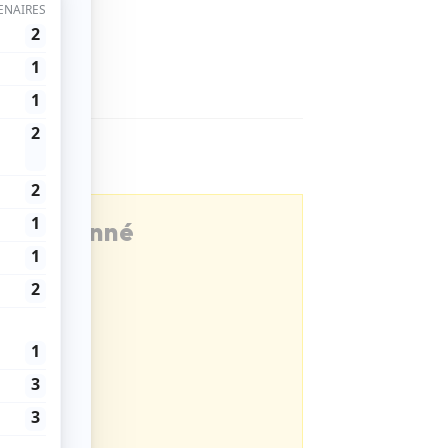
être abonné
ns Magazine