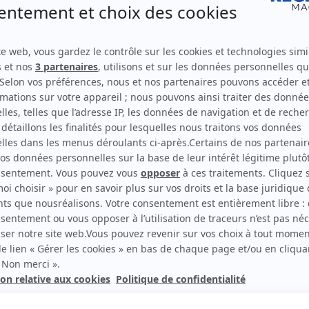
Supplément
iers du
Le tournant