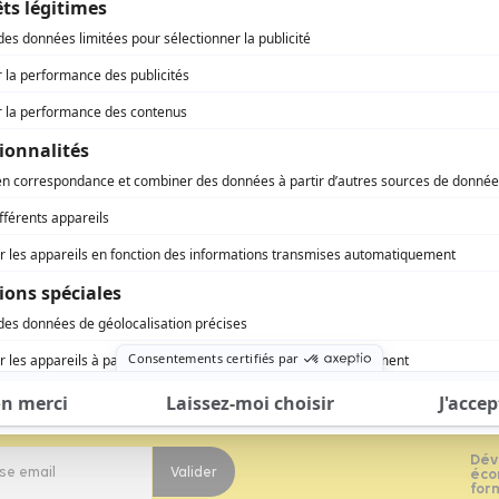
vous à notre newsletter
Dév
Valider
éco
for