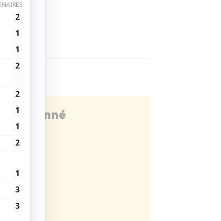
être abonné
ns Magazine