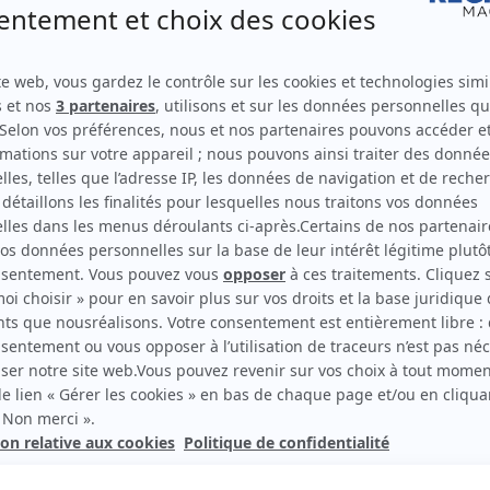
Supplément
’en disent
Le grand dé