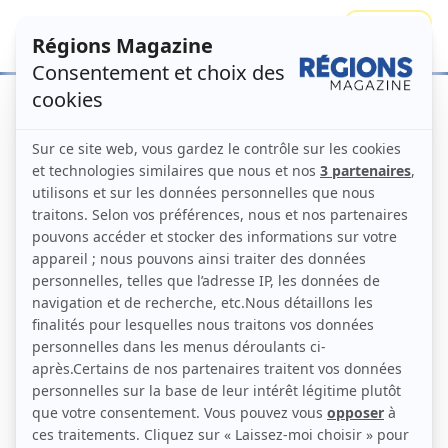
Se connecter
S'abonner
Accueil
Numéros
Elections régionales
– Séisme en vue
Régions Magazine N°128 –
décembre 2015
Numéro principal