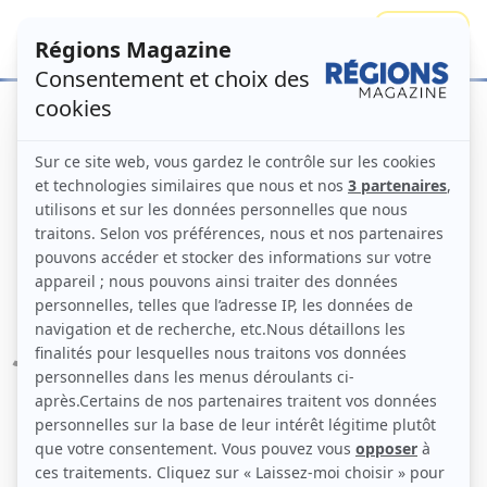
Se connecter
S'abonner
Accueil
Numéros
Énergie: les régions
élèvent le débat
Régions Magazine N°113 –
juin 2013
Numéro principal