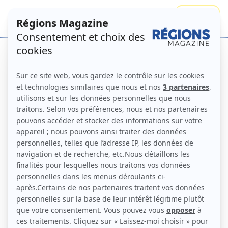
Se connecter
S'abonner
Accueil
Numéros
Référendum:
Pourquoi les Alsaciens ont dit non
Régions Magazine N°112 –
avril 2013
Numéro principal