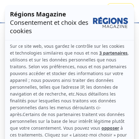
Se connecter
S'abonner
Accueil
Numéros
Le match régions-
métropoles
Régions Magazine N°111 –
février 2013
Numéro principal