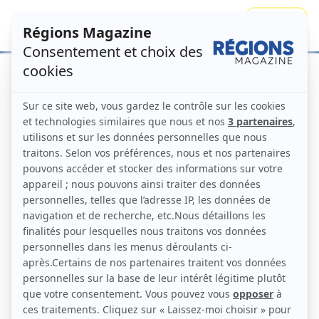
Se connecter
S'abonner
Accueil
Numéros
L’acte III de la
décentralisation en marche: Le sourire
des régions
Régions Magazine N°110 –
décembre 2012
L’acte III de la décentralisation en