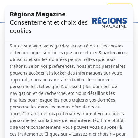
Se connecter
S'abonner
Accueil
Numéros
Formation : les
Régions à la manœuvre
Régions Magazine N°174 –
mars 2025
Numéro principal