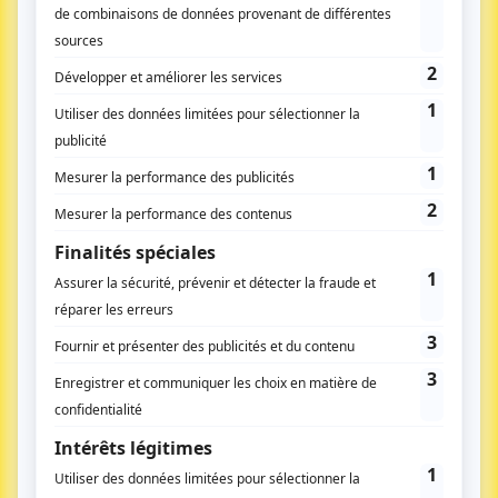
Suivez-nous
Qui sommes-nous
L’équipe
Charte rédactionelle
Développement
économique – formation
Anciens numéros
Aménagement du territoire
Nous contacter
Environnement
Kit média
Transports – mobilités