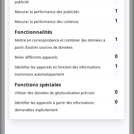
Après une déclaration d’intention signée en 2022 puis
un protocole de coopération conclu en 2023, cette
nouvelle convention permettra de consolider un
partenariat de long terme autour de plusieurs priorités
soutien aux populations civiles,
communes :
reconstruction et relance économique, transition
écologique et énergétique, gouvernance locale,
recherche et innovation, développement de projets
européens.
Un engagement concret
depuis quatre ans
Depuis 2022, la Région Grand Est a notamment
contribué à l’acheminement d’aides d’urgence, financé
des générateurs électriques et des systèmes de
traitement de l’eau, soutenu des cliniques mobiles dans
les zones rurales, participé à la réhabilitation d’abris