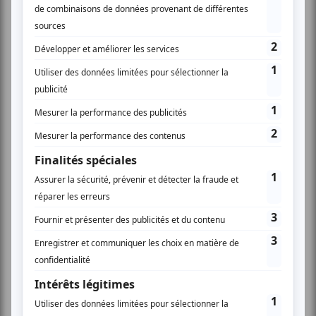
l’Oblast de Kharkiv, ont signé le 10 juin à Metz, une
nouvelle convention-cadre de coopération entre les
deux territoires. Cette signature marque une nouvelle
étape dans un partenariat engagé dès 2022 pour
« accompagner la résilience, la reconstruction et le
développement de la Région de Kharkiv,
particulièrement touchée par la guerre d’agression
russe contre l’Ukraine ».
«
Depuis le premier jour de la guerre, le Grand Est a fait
le choix de la solidarité avec l’Ukraine,
a déclaré Franck
Leroy
. Avec l’Oblast de Kharkiv, nous avons construit
une relation de confiance fondée sur des actions
concrètes et une ambition européenne commune. Cette
convention nous permettra de poursuivre cet
engagement dans la durée au service des populations
et de la reconstruction du territoire.