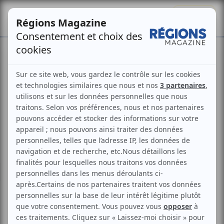
Se connecter
S'abonner
Ukraine : la Région Grand
Est et l’Oblast de Kharkiv
confortent leur partenariat
Philippe Martin
Publié le
17 juin 2026