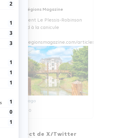
Régions Magazine
Comment Le Plessis-Robinson
répond à la canicule
www.regionsmagazine.com/articles/com...
6 jours ago
0
0
Régions Magazine
En direct de X/Twitter