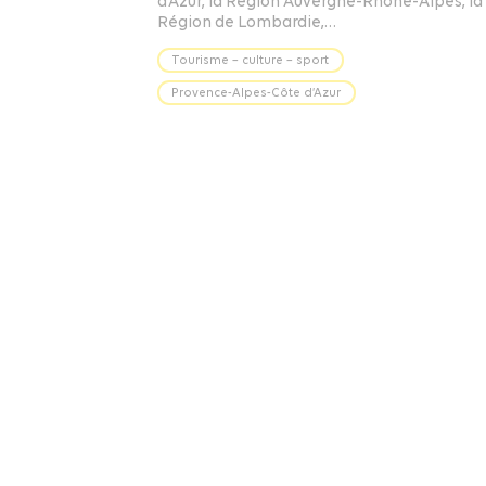
d’Azur, la Région Auvergne-Rhône-Alpes, la
Région de Lombardie,…
Tourisme – culture – sport
Provence-Alpes-Côte d’Azur