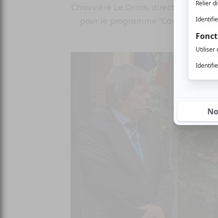
Chauvière Le Drian, directeur Franc
pour le programme “Campus Régio
M