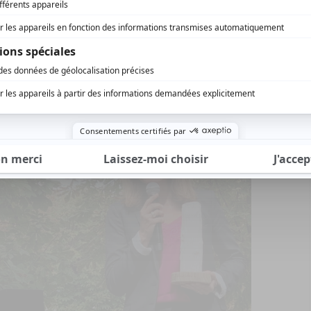
e de la Banque Européenne d’Investissement,
n du numérique”. Photo Jie Wang Régions
agazine.