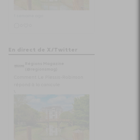
1 semaine ago
0
0
Régions Magazine
En direct de X/Twitter
Projet de loi “état local” :
Régions Magazine
radiographie d’un fiasco
(@regionsmag)
Comment Le Plessis-Robinson
www.regionsmagazine.com/articles/pro...
répond à la canicule
\