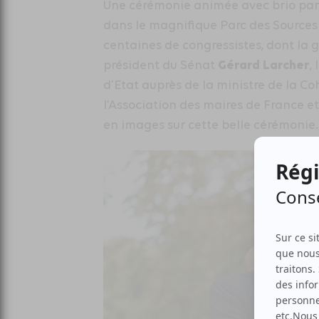
Une cérémonie animée avec brio pa
dans le magnifique Parc des Sources 
centaines de congressistes, dont la 
Gérard Larcher
président du Sénat
,
d’Etat auprès de la ministre de la Coh
l’Association des maires de France 
en images sur cette belle cérémonie.