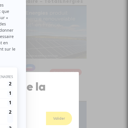
Partenaire – TotalEnergies
Close
ion de la
Popup
Abonnez-vous
Valider