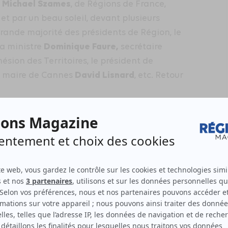
Michael Szames
r
, de Régions de France,
et par un beau soleil, devant plusieurs
grande majorité des présidents de Région, le
Dominique Faure,
 la ministre
secrétaire
ésion des Territoires, le président de
David Lisnard
et maire de Cannes
, etc. Retour