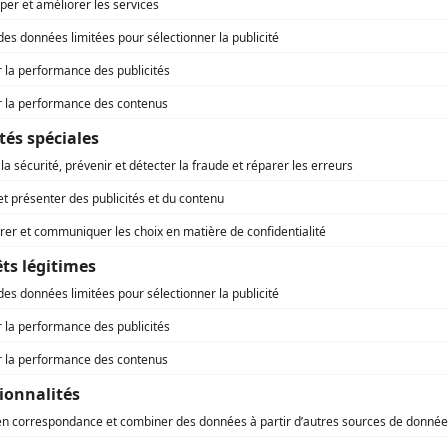
ctée par Régions Magazine, responsable du traitement d
e vous vous êtes inscrite.
présidente de la Région Auvergne-Rhône-
pement économique des mains de Grégoire