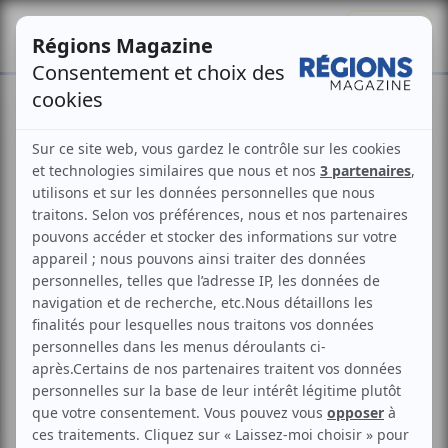
Se connecter
S'abonner
Indications géographiques
en Europe : l’exemple de la
Nouvelle-Aquitaine et des
Hauts-de-France
Philippe Martin
Publié le
3 juillet 2026
Mis à jour le
30 juin 2026