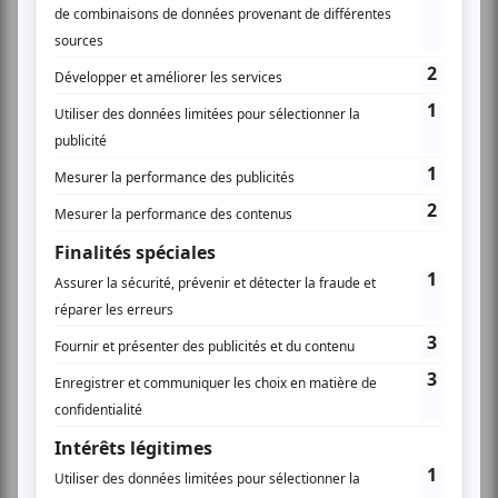
la représentante française du CdR Karine Gloanec-
Maurin, première adjointe au maire de Couëtron-au-
Perche et conseillère régionale déléguée Europe en
Centre-Val de Loire.
Intitulée «
How local and regional authorities support
the recognition and development of geographical
indications in their territory
», cette étude analyse
comment les régions et collectivités peuvent
accompagner les producteurs dans la reconnaissance, la
promotion et la valorisation des indications
géographiques, à un moment clé où l’Union européenne
vient d’étendre ce système de protection aux produits
artisanaux et industriels.
La France figure parmi les cas les plus intéressants
analysés dans l’étude. Deux exemples parlants ont
retenu l’attention des auteurs du rapport :