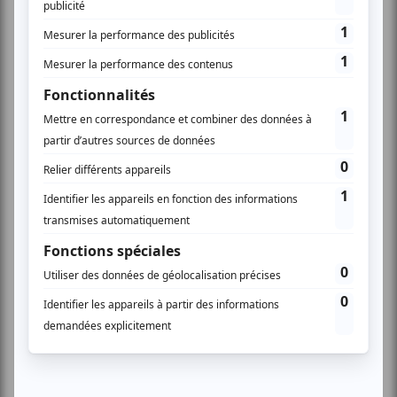
La Nouvelle-Aquitaine, première région française
en nombre de produits sous signes officiels de
qualité et d’origine (SIQO),
où plus de 40 % des
exploitations agricoles participent à au moins un
dispositif de qualité.
L’étude met en lumière le rôle de l’Agence de
l’Alimentation Nouvelle-Aquitaine (AANA) dans la
coordination des filières, la promotion des produits et le
soutien aux indications géographiques, y compris pour
des produits artisanaux comme la Porcelaine de
Limoges.
Les Hauts-de-France, qui illustrent un modèle de
structuration progressive des filières
grâce à
l’appui régional, notamment via l’organisme
Qualimentaire, qui accompagne les producteurs