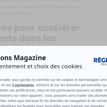
nsi qu’une enveloppe de 150 M€ dédiée aux
et de la défense.
ros pour accélérer
ents dans les
elables
ignature d’une nouvelle tranche de 500 M€
inancement dédié principalement à des
projets d’éolien terrestre et de stockage
 financement porte à un milliard d’euros le
à ce programme mis en œuvre par Bpifrance.
tifs de décarbonation de la France et de