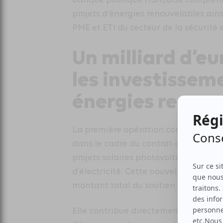
projets d’énergies renouvelables ai
PME et ETI du secteur de la sécurité 
Un milliard d’eu
les investissem
énergies renouv
La première opération concerne la s
dans le cadre du contrat-cadre de f
projets solaires photovoltaïques, des 
d’électricité. Cette nouvelle ligne de
montant total du soutien de la BEI 
Elle contribue directement aux objec