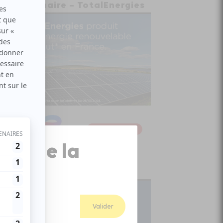
Partenaire – TotalEnergies
Close
ion de la
Popup
Abonnez-vous
Valider