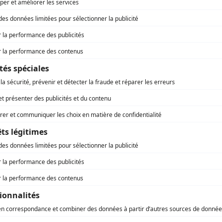
ense devenu l’une des priorités stratégiques
aux entreprises concernées d’accéder à des
fin d’investir dans l’innovation, les
ogies contribuant à la résilience et à
ctée par Régions Magazine, responsable du traitement d
e vous vous êtes inscrite.
t la capacité de la BEI et de Bpifrance à
Ambroise Fayolle,
péennes
, a déclaré
vice-
d’investissement.
Qu’il s’agisse d’accélérer la
r la défense et la sécurité européenne, notre
ressources de long terme au service des
isent une Europe plus sûre, plus compétitive
cer une nouvelle fois notre partenariat
e d’investissement à travers la signature