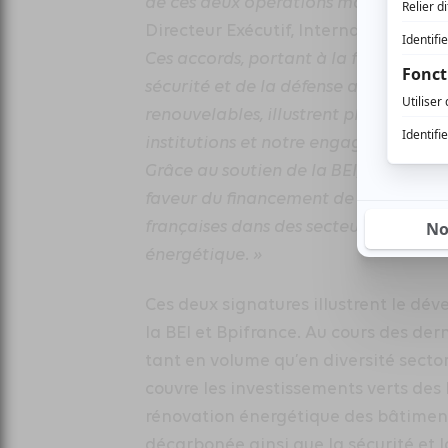
de ces deux opérations majeures de 
Directeur Exécutif, International, S
Ces accords, portant à la fois sur le 
sécurité et de la défense ainsi que s
renouvelables, illustrent pleinement 
institutions et notre engagement co
Grâce au soutien de la BEI, Bpifrance 
faveur du financement de l’économie
françaises dans des secteurs clés pour
énergétique. »
Ces deux signatures illustrent le dé
la BEI et Bpifrance. Au cours des der
tant en volume qu’en diversité sectori
couvre les investissements verts des 
rénovation énergétique des bâtiments
décarbonée ainsi que la sécurité et l