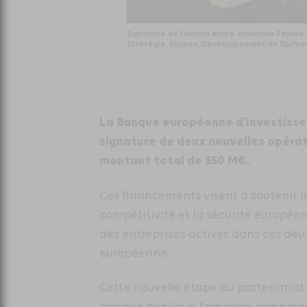
Signature de l’accord entre Ambroise Fayolle
Stratégie, Études, Développement de Bpifran
La Banque européenne d’investissem
signature de deux nouvelles opéra
montant total de 550 M€.
Ces financements visent à soutenir la
compétitivité et la sécurité europ
des entreprises actives dans ces deu
européenne.
Cette nouvelle étape du partenariat
banque publique française compren