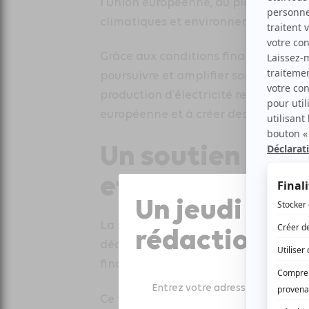
l’Union européenne, au plan europée
climatiques et environnementaux de
Grâce aux conditions financières attr
poursuivre et amplifier son soutien à
production d’électricité renouvelable
européenne et à créer des emplois qual
Un soutien renfo
et à la défense
Un jeudi sur 
La seconde opération prévoit une a
rédaction
dédiée à la défense, s’ajoutant à u
financement général des PME et ETI f
Ce financement s’inscrit dans le re