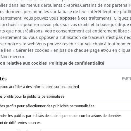
n REPowerEU ainsi qu’aux objectifs
 la Banque Européenne d’Investissement.
actives de la BEI, Bpifrance pourra
 des projets contribuant à accroître la
, à renforcer la souveraineté énergétique
ifiés dans les filières vertes.
rcé à la sécurité
 européennes
deux, retrouvez la sélect
ugmentation de 150 M€, spécifiquement
ne enveloppe existante de 500 M€ destinée au
rançaises, avec un focus sur l’innovation.
nforcement de l’engagement du Groupe BEI