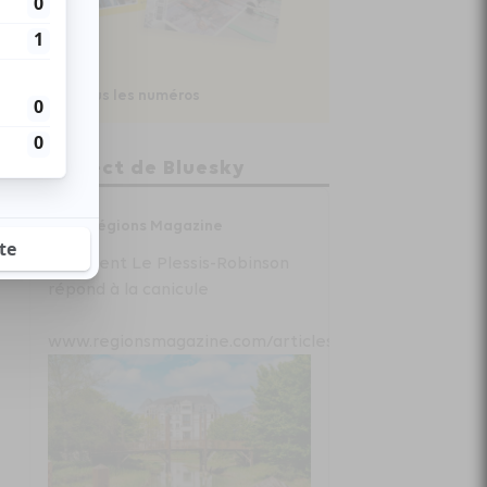
Voir tous les numéros
En direct de Bluesky
Régions Magazine
Comment Le Plessis-Robinson
répond à la canicule
www.regionsmagazine.com/articles/com...