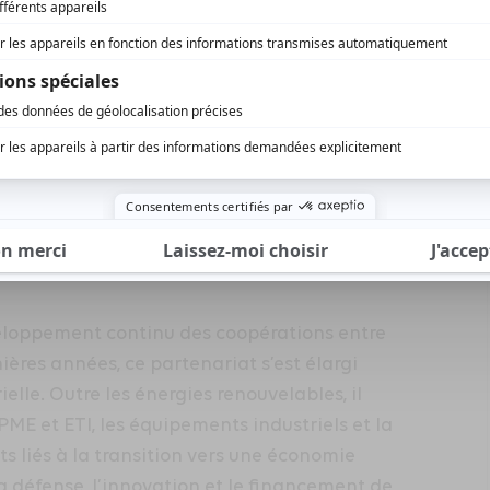
Pascal Lagarde,
refinancement
, a expliqué
tratégie, Études, Développement de Bpifrance.
financement des PME dans les secteurs de la
ur le développement des énergies
la confiance mutuelle entre nos deux
mmun au service des priorités européennes.
est en mesure d’intensifier son action en
 réelle, en accompagnant les entreprises
 la souveraineté et la transition
veloppement continu des coopérations entre
nières années, ce partenariat s’est élargi
elle. Outre les énergies renouvelables, il
PME et ETI, les équipements industriels et la
 liés à la transition vers une économie
a défense, l’innovation et le financement de