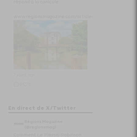
répond à la canicule
www.regionsmagazine.com/articles/com...
7 jours ago
0
0
Régions Magazine
En direct de X/Twitter
Projet de loi “état local” :
Régions Magazine
radiographie d’un fiasco
(@regionsmag)
Comment Le Plessis-Robinson