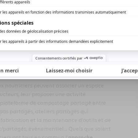
 Repoblación Sostenibile
.
tiers-lieu
ter agriculture et alimentation au travers
ation alimentaire, formation et
 et croisant divers publics en réponse aux
ieux nourriciers peuvent associer un espace
cteurs, leur proposer une activité
 plateforme de compostage partagé entre
repas partagés, ateliers partagés qui
 fabrication et la maintenance d’outils et de
ux/partagés, événementiel… Quels que soient
approche
riciers ont tous en commun l’