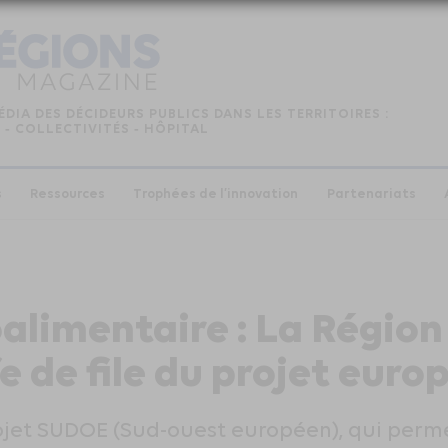
ÉDIA DES DÉCIDEURS PUBLICS DANS LES TERRITOIRES :
 ‑ COLLECTIVITÉS ‑ HÔPITAL
s
Ressources
Trophées de l’innovation
Partenariats
oalimentaire : La Région
e de file du projet eur
rojet SUDOE (Sud-ouest européen), qui perm