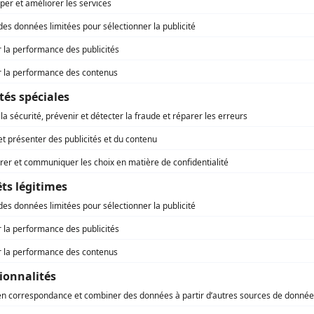
 charge par les fonds
ctée par Régions Magazine, responsable du traitement d
de développement régional – programme
e vous vous êtes inscrite.
 :
la Région Nouvelle-Aquitaine
ales :
en
et la Communauté
n Espagne,
CIMBAL) au Portugal ;
La Coopérative Tiers-lieux
spagne,
en
al ;
b’Lim
, le labo des territoires alimentaires