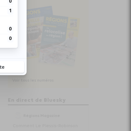
Voir tous les numéros
En direct de Bluesky
Régions Magazine
Comment Le Plessis-Robinson