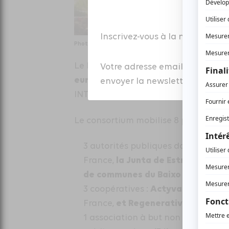
Inscrivez-vous à la newsletter
Photo Coopérative tiers-lieu
1.89 M€,
pris en
Le budget s’élève à
Votre adresse email est colle
européens
FEDER (Fonds européen 
envoyer la newsletter à laquell
INTERREG SUDOE).
Le consortium mobilise 8 partenaires
3 autorités publiques dont 2 région
la Junta de Estremadura
France,
e
de communes du Baixo Alentejo
(
Actyva Coop
3 coopératives :
en E
et Regenerativa
France,
au Portug
Fa
1 association à but non lucratif :