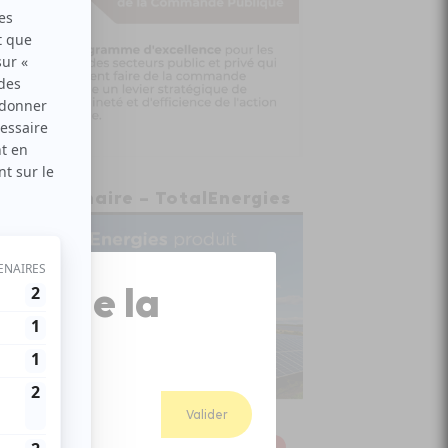
Partenaire – TotalEnergies
Close
ion de la
Popup
Valider