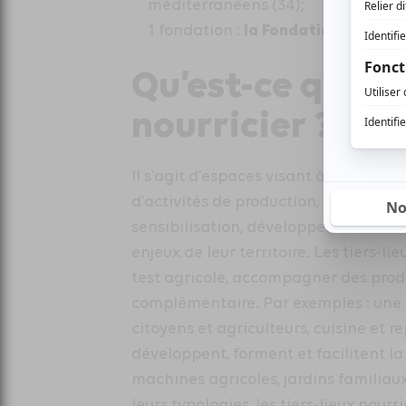
méditerranéens (34);
la Fondation para la
1 fondation :
Qu’est-ce qu’un 
nourricier ?
Il s’agit d’espaces visant à reconnec
d’activités de production, transform
sensibilisation, développement local,
enjeux de leur territoire. Les tiers-l
test agricole, accompagner des produ
complémentaire. Par exemples : une
citoyens et agriculteurs, cuisine et 
développent, forment et facilitent la
machines agricoles, jardins familia
leurs typologies, les tiers-lieux nour