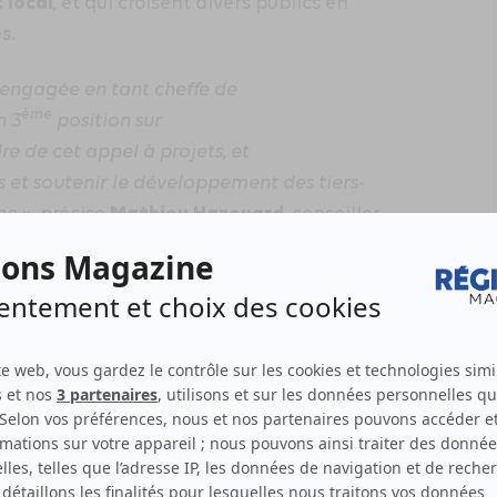
 local
, et qui croisent divers publics en
s.
t engagée
en tant
cheffe de
ème
n 3
position sur
re de cet appel à projets, et
s et soutenir le développement des tiers-
Mathieu Hazouard
ne
»,
précise
, conseiller
es et aux tiers-lieux.