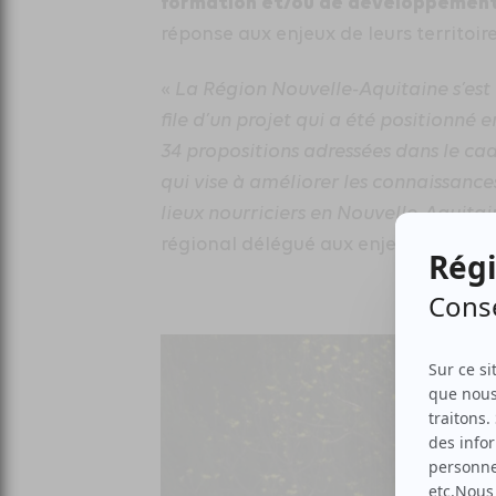
formation et/ou de développement
réponse aux enjeux de leurs territoire
«
La Région Nouvelle-Aquitaine s’es
file d’un projet qui a été positionné e
34 propositions adressées dans le cad
qui vise à améliorer les connaissance
lieux nourriciers en Nouvelle-Aquitai
régional délégué aux enjeux numériqu