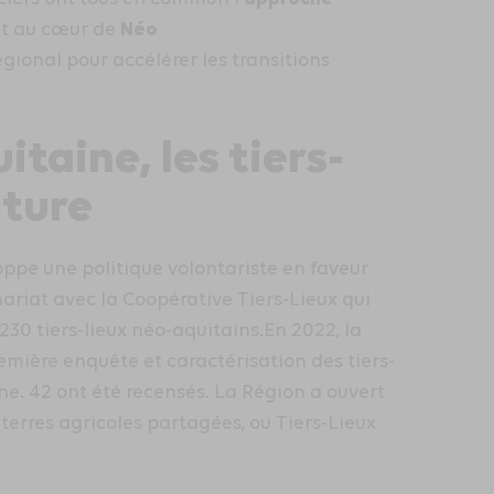
Néo
ent au cœur de
régional pour accélérer les transitions
taine, les tiers-
lture
ppe une politique volontariste en faveur
nariat avec la Coopérative Tiers-Lieux qui
30 tiers-lieux néo-aquitains.En 2022, la
emière enquête et caractérisation des tiers-
ne. 42 ont été recensés. La Région a ouvert
(terres agricoles partagées, ou Tiers-Lieux