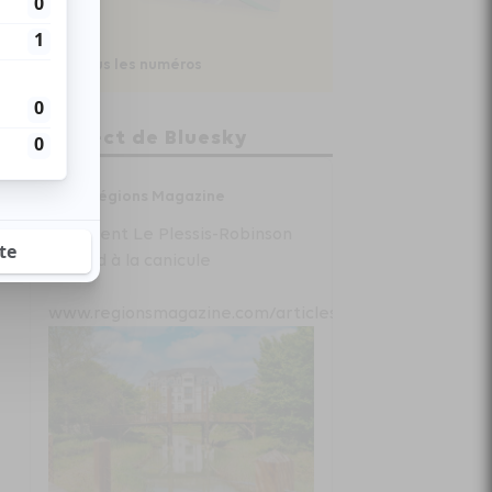
Voir tous les numéros
En direct de Bluesky
Régions Magazine
Comment Le Plessis-Robinson
répond à la canicule
www.regionsmagazine.com/articles/com...