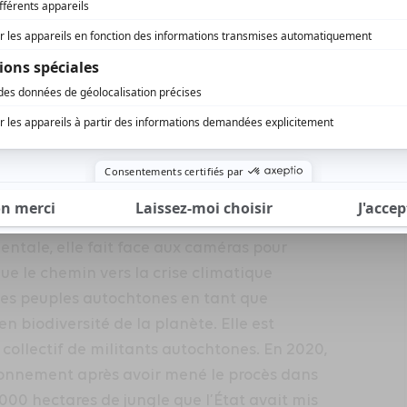
ntale, elle fait face aux caméras pour
que le chemin vers la crise climatique
les peuples autochtones en tant que
en biodiversité de la planète. Elle est
 collectif de militants autochtones. En 2020,
ironnement après avoir mené le procès dans
000 hectares de jungle que l’État avait mis