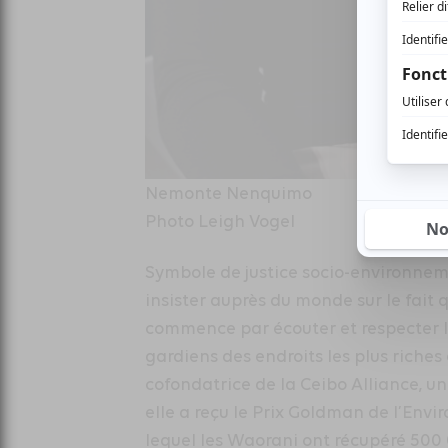
Nemonte Nenquimo
Photo Leigh Vogel
Symbole de justice socio-environneme
insister auprès du monde sur le fait 
commence par écouter et respecter 
gardiens des endroits les plus riches 
cofondatrice de la Ceibo Alliance, un
elle a reçu le Prix Goldman de l’Env
lequel les Waorani ont récupéré 500 