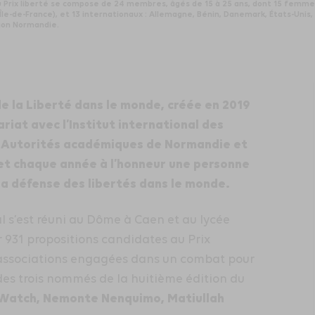
 du Prix liberté se compose de 24 membres, âgés de 15 à 25 ans, dont 15 femm
e-de-France), et 13 internationaux : Allemagne, Bénin, Danemark, États-Unis, G
gion Normandie.
de la Liberté dans le monde, créée en 2019
iat avec l’Institut international des
es Autorités académiques de Normandie et
met chaque année à l’honneur une personne
a défense des libertés dans le monde.
nal s’est réuni au Dôme à Caen et au lycée
 931 propositions candidates au Prix
et associations engagées dans un combat pour
m des trois nommés de la huitième édition du
 Watch, Nemonte Nenquimo, Matiullah