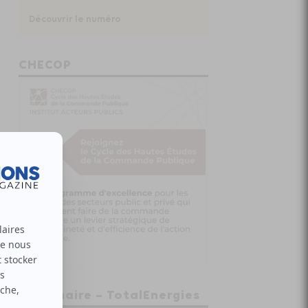
Découvrir le numéro
CHECOP
Partenaire – TotalEnergies