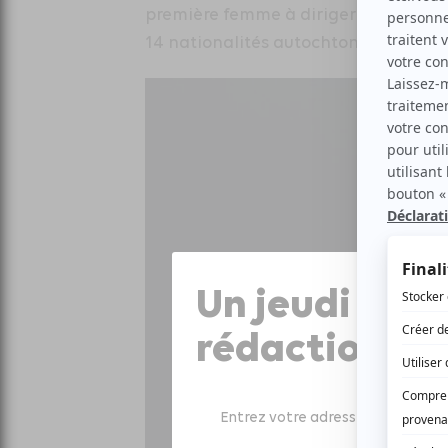
première femme à diriger la nation W
14 nationalités autochtones d’Équat
Un jeudi sur 
rédaction