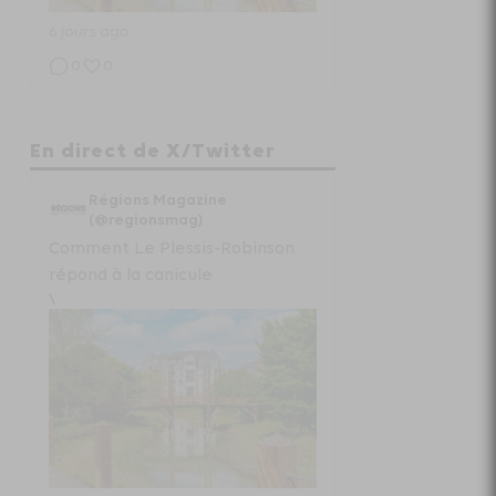
6 jours ago
0
0
Régions Magazine
En direct de X/Twitter
Projet de loi “état local” :
Régions Magazine
radiographie d’un fiasco
(@regionsmag)
Comment Le Plessis-Robinson
www.regionsmagazine.com/articles/pro...
répond à la canicule
\
1 semaine ago