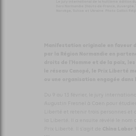
Le jury international de la huitième édition
hors Normandie (Hauts-de-France, Auvergne, Îl
Norvège, Suisse et Ukraine. Photo Galliot Ré
Manifestation originale en faveur 
par la Région Normandie en partenar
droits de l’Homme et de la paix, l
le réseau Canopé, le Prix Liberté 
ou une organisation engagée dans l
Du 9 au 13 février, le jury internatio
Augustin Fresnel à Caen pour étudier
Liberté et retenir trois personnes 
la Liberté. Il a ensuite révélé le no
China Labor
Prix Liberté. Il s’agit de