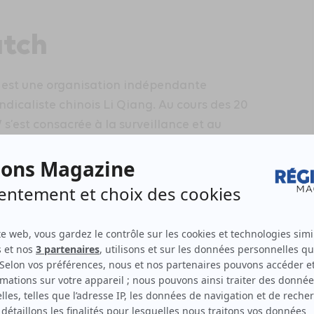
atch
 est une organisation indépendante
ndicaliste chinois Li Qiang. Au cours des 20
s’est consacrée à la surveillance et au
dans les usines, à la défense des droits des
nautés, au renforcement des capacités
 connaissances avec les travailleurs, les
es.
uimo
le tour du monde avec un message fort : la
ndi au cœur de l’Amazonie et a été la