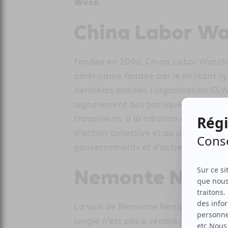
Wesa.
China Labor W
Fondée en 2000, China Labor Watch
américaine fondée par le militant sy
dernières années, l’organisation CLW 
signalement des pratiques de travail 
travailleurs, à la création de commu
d’action collective et au partage des
gouvernements et d’autres partenair
Nemonte Nenq
La voix de Nemonte Nenquimo a fait 
jungle n’est pas à vendre. Elle a gra