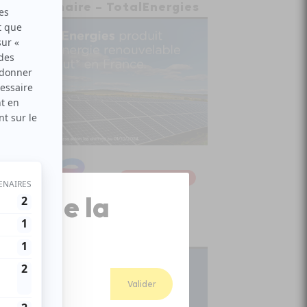
Partenaire – TotalEnergies
Close
ion de la
Popup
Abonnez-vous
Valider