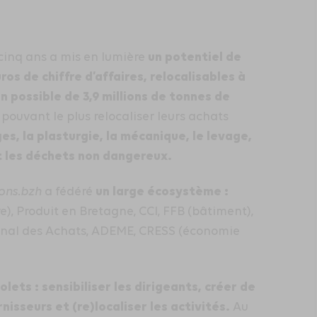
un potentiel de
cinq ans a mis en lumière
ros de chiffre d’affaires, relocalisables à
n possible de 3,9 millions de tonnes de
ouvant le plus relocaliser leurs achats
es, la plasturgie, la mécanique, le levage,
et les déchets non dangereux
.
un large écosystème :
ons.bzh
a fédéré
, Produit en Bretagne, CCI, FFB (bâtiment),
ional des Achats, ADEME, CRESS (économie
volets
:
sensibiliser les dirigeants, créer de
nisseurs et (re)localiser les activités
.
Au