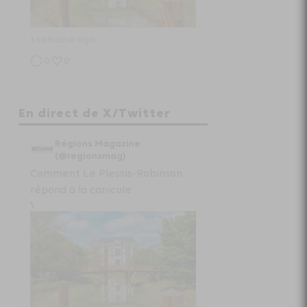
1 semaine ago
0
0
Régions Magazine
En direct de X/Twitter
Projet de loi “état local” :
Régions Magazine
radiographie d’un fiasco
(@regionsmag)
Comment Le Plessis-Robinson
www.regionsmagazine.com/articles/pro...
répond à la canicule
\