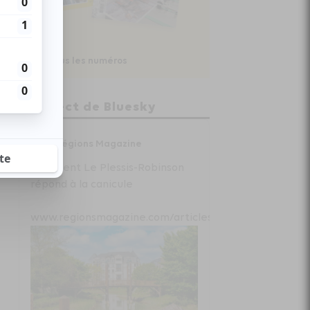
Voir tous les numéros
En direct de Bluesky
Régions Magazine
Comment Le Plessis-Robinson
répond à la canicule
www.regionsmagazine.com/articles/com...