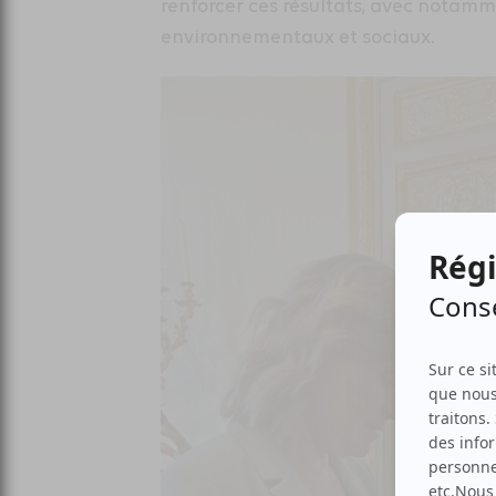
renforcer ces résultats, avec notamm
environnementaux et sociaux.