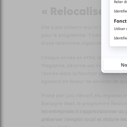
« Relocaliser po
Elle a par ailleurs reçu la Victoire d
pour le programme “Filières industriel
d’une cérémonie organisée à l’Assem
Chaque année en effet, le groupe Ac
Magazine, décerne ses Victoires aux 
l’année dans la fonction publique, afin
agissent en faveur de services de qua
Piloté par Loïc Hénaff, élu régional
Bretagne Next, le programme
Reloca
les entreprises à s’approvisionner au 
préserver l’emploi local
et
réduire le