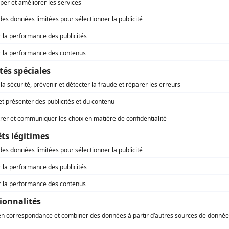
lisations d’activités, au Fret et à la
 programme Relocalisons.bzh à Yaël Braun-
ctée par Régions Magazine, responsable du traitement d
onale, qui présidait la cérémonie des
e vous vous êtes inscrite.
égrer des produits de qualité dans les
 producteurs locaux. La quantité de denrées
rvie dans les lycées publics de Bretagne est
% fin 2025, dont 25 % de produits bio (record
ne des premières collectivités françaises
olitique d’achat.