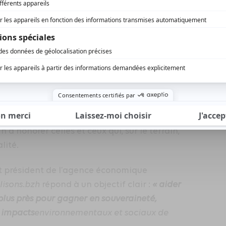
ur durer »
e l’Innovation dans la catégorie “Innovation”,
les bretonnes : relocaliser pour durer”, lors
blée nationale.
teurs publics, auquel appartient Régions
meilleures initiatives observées durant
 d’honorer celles et ceux qui, sur le terrain,
lité.
 et président de l’agence économique
lisons.bzh
répond à un objectif clair :
«
aider
plus près
pour
gagner en souveraineté,
s impacts
environnementaux et sociaux de