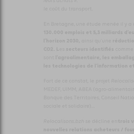
leurs achats ».
le coût du transport.
En Bretagne, une étude menée il y a 
130.000 emplois et 5,3 milliards d’eu
l’horizon 2030
,
réductio
ainsi qu’une
CO2
. L
secteurs identifiés
es
comme p
l’agroalimentaire, les emballag
sont
les technologies de l’information 
Fort de ce constat, le projet
Relocalis
MEDEF, UIMM, ABEA (agro-alimentaire)
Banque des Territoires, Conseil Nat
sociale et solidaire)…
trois 
Relocalisons.bzh
se décline en
nouvelles relations acheteurs / four