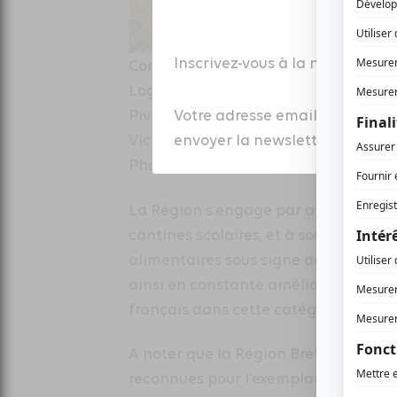
Inscrivez-vous à la newsletter
Conseiller régional délégué aux Reloca
Logistique, Loïc Hénaff présente le
Votre adresse email est colle
Pivet, présidente de l’Assemblée nati
envoyer la newsletter à laquell
Victoires des Acteurs Publics.
Photo Région Bretagne.
La Région s’engage par ailleurs à int
cantines scolaires, et à soutenir les
alimentaires sous signe de qualité se
ainsi en constante amélioration : 40 
français dans cette catégorie).
A noter que la Région Bretagne est u
reconnues pour l’exemplarité de sa p