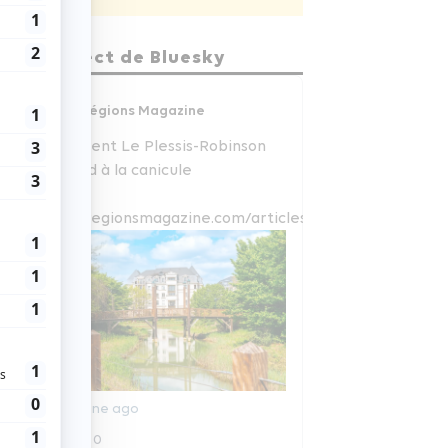
En direct de Bluesky
Régions Magazine
Comment Le Plessis-Robinson
répond à la canicule
www.regionsmagazine.com/articles/com...
1 semaine ago
0
0