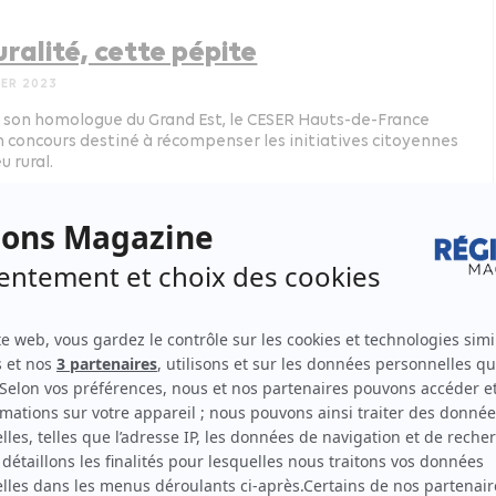
uralité, cette pépite
IER 2023
 son homologue du Grand Est, le CESER Hauts-de-France
n concours destiné à récompenser les initiatives citoyennes
u rural.
ement du territoire
Hauts-de-France
oici le Dunkerque de demain !
 2022
 portuaire nordiste a dévoilé un ambitieux projet de Marina.
ement du territoire
Hauts-de-France