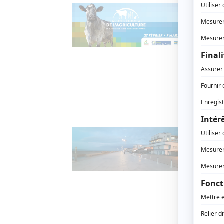
Le S
salo
27 FÉVR
Pour ré
Hauts-d
l’agric
Aménag
À Du
dire
3 MAI 2
La vill
unique 
Aménag