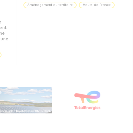
Aménagement du territoire
Hauts-de-France
e
ient
ine
 une