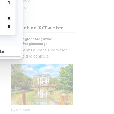
7 jours ago
0
0
Régions Magazine
En direct de X/Twitter
Projet de loi “état local” :
Régions Magazine
radiographie d’un fiasco
(@regionsmag)
Comment Le Plessis-Robinson
www.regionsmagazine.com/articles/pro...
répond à la canicule
\
1 semaine ago
Il y a 7 jours
0
0