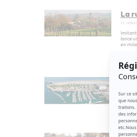
La r
17 JANV
Imitant
lance u
en milie
Aménag
Et v
26 JUIN
La cité
Aménag