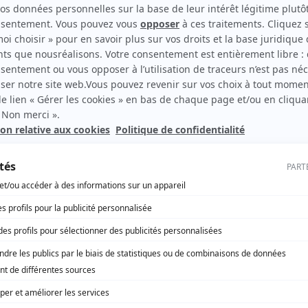
harte des “néoruraux”
MBRE 2021
amengrie, petit village de l’Avesnois (Nord), les nouveaux
ts se voient remettre un document qui leur explique le
de la campagne, avec ses plaisirs… et ses désagréments.
ement du territoire
Hauts-de-France
e : la colère des élus nordistes et
ons
MBRE 2021
s de la Région Hauts-de-France dénoncent la « capitulation
ernement » dans le dossier de la non-délivrance des
s de pêche.
ement du territoire
Hauts-de-France