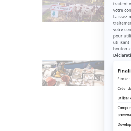
La c
26 DÉCE
À La Fl
arrivan
rythme 
Aménag
Pêch
bret
19 NOVE
Les élu
du gouv
licence
Aménag