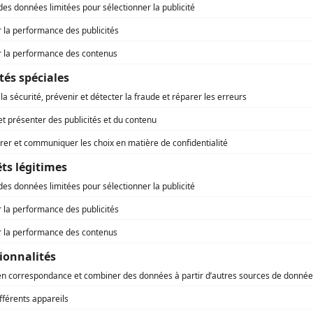
alon de l’Agriculture dans votre
n !
IER 2021
pondre à l’annulation du Salon de l’Agriculture, la Région
e-France amène chez vous, jusqu’au 7 mars, le salon de
ulture régionale, via une chaîne Youtube.
ement du territoire
Hauts-de-France
nkerque, on invente la démocratie
cte post-confinement
020
e des Hauts-de-France a lancé une démarche démocratique
en France.
ement du territoire
Hauts-de-France